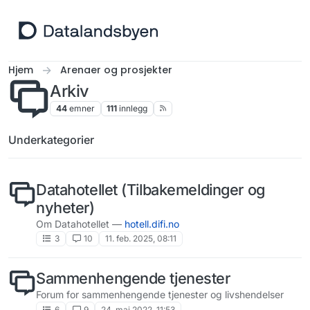
Hopp til innhold
Hjem
Arenaer og prosjekter
Arkiv
44
emner
111
innlegg
Underkategorier
Datahotellet (Tilbakemeldinger og
nyheter)
Om Datahotellet —
hotell.difi.no
3
10
11. feb. 2025, 08:11
Sammenhengende tjenester
Forum for sammenhengende tjenester og livshendelser
6
9
24. mai 2022, 11:53