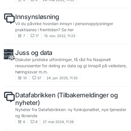
Innsynsløsning
Vil du påvirke hvordan innsyn i personopplysninger
praktiseres i fremtiden? Se her
7
17
15. nov. 2022, 11:23
Juss og data
Diskuter juridiske utfordringer, få råd fra Nasjonalt
ressurssenter for deling av data og gi innspill på veiledere,
høringssvar m.m.
10
37
24. jun. 2025, 11:33
Datafabrikken (Tilbakemeldinger og
nyheter)
Nyheter fra Datafabrikken: ny funksjonalitet, nye tjenester
og liknende
6
8
27. mai 2024, 11:26