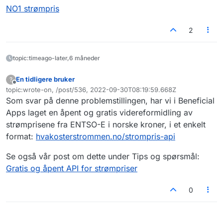
NO1 strømpris
2
topic:timeago-later,6 måneder
En tidligere bruker
?
Frakoblet
topic:wrote-on, /post/536, 2022-09-30T08:19:59.668Z
Sist endret av
Som svar på denne problemstillingen, har vi i Beneficial
Apps laget en åpent og gratis videreformidling av
strømprisene fra ENTSO-E i norske kroner, i et enkelt
format:
hvakosterstrommen.no/strompris-api
Se også vår post om dette under Tips og spørsmål:
Gratis og åpent API for strømpriser
0