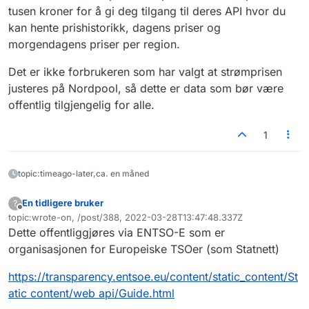
tusen kroner for å gi deg tilgang til deres API hvor du
kan hente prishistorikk, dagens priser og
morgendagens priser per region.
Det er ikke forbrukeren som har valgt at strømprisen
justeres på Nordpool, så dette er data som bør være
offentlig tilgjengelig for alle.
1
topic:timeago-later,ca. en måned
En tidligere bruker
?
Frakoblet
topic:wrote-on, /post/388, 2022-03-28T13:47:48.337Z
Sist endret av
Dette offentliggjøres via ENTSO-E som er
organisasjonen for Europeiske TSOer (som Statnett)
https://transparency.entsoe.eu/content/static_content/St
atic content/web api/Guide.html