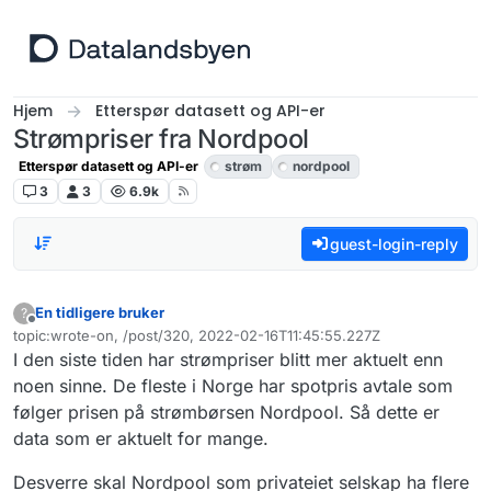
Hopp til innhold
Hjem
Etterspør datasett og API-er
Strømpriser fra Nordpool
Etterspør datasett og API-er
strøm
nordpool
3
3
6.9k
guest-login-reply
En tidligere bruker
?
Frakoblet
topic:wrote-on, /post/320, 2022-02-16T11:45:55.227Z
Sist endret av
I den siste tiden har strømpriser blitt mer aktuelt enn
noen sinne. De fleste i Norge har spotpris avtale som
følger prisen på strømbørsen Nordpool. Så dette er
data som er aktuelt for mange.
Desverre skal Nordpool som privateiet selskap ha flere