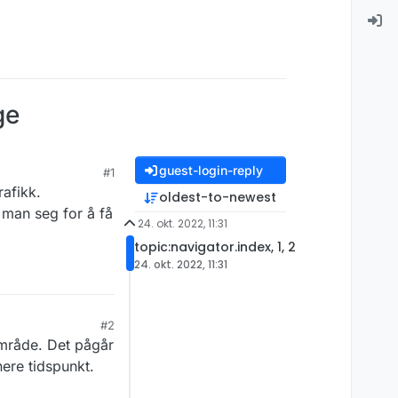
ge
guest-login-reply
#1
rafikk.
oldest-to-newest
 man seg for å få
24. okt. 2022, 11:31
topic:navigator.index, 1, 2
24. okt. 2022, 11:31
#2
område. Det pågår
nere tidspunkt.