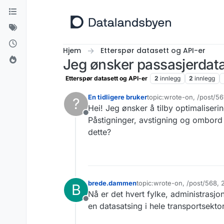
Hopp til innhold
Hjem
Etterspør datasett og API-er
Jeg ønsker passasjerdata 
Etterspør datasett og API-er
2
innlegg
2
innlegg
En tidligere bruker
topic:wrote-on, /post/5
?
Sist endret av
Hei! Jeg ønsker å tilby optimaliseri
Frakoblet
Påstigninger, avstigning og ombord
dette?
brede.dammen
topic:wrote-on, /post/568,
B
Sist endret av
Nå er det hvert fylke, administrasj
Frakoblet
en datasatsing i hele transportsektor