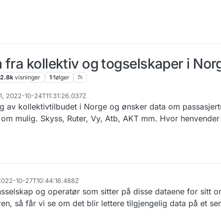
fra kollektiv og togselskaper i Nor
2.8k
visninger
1
følger
61, 2022-10-24T11:31:26.037Z
ng av kollektivtilbudet i Norge og ønsker data om passasjert
 om mulig. Skyss, Ruter, Vy, Atb, AKT mm. Hvor henvender
 2022-10-27T10:44:16.488Z
onsselskap og operatør som sitter på disse dataene for sitt 
en, så får vi se om det blir lettere tilgjengelig data på et se