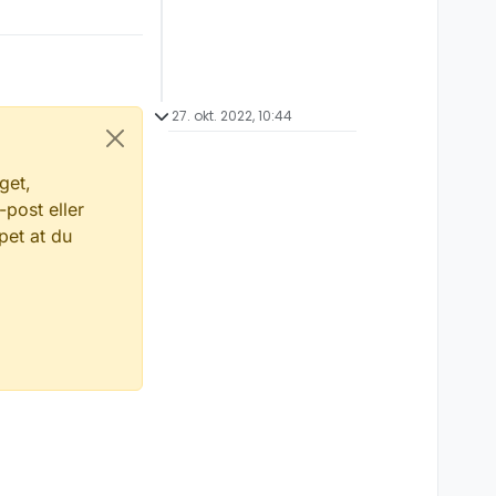
27. okt. 2022, 10:44
get,
-post eller
pet at du