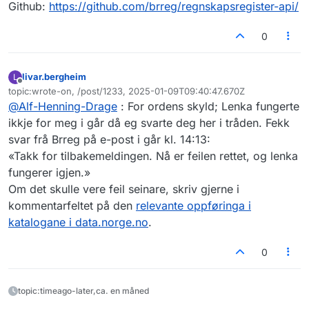
Github:
https://github.com/brreg/regnskapsregister-api/
0
livar.bergheim
L
Frakoblet
topic:wrote-on, /post/1233, 2025-01-09T09:40:47.670Z
Sist endret av
@
Alf-Henning-Drage
: For ordens skyld; Lenka fungerte
ikkje for meg i går då eg svarte deg her i tråden. Fekk
svar frå Brreg på e-post i går kl. 14:13:
«Takk for tilbakemeldingen. Nå er feilen rettet, og lenka
fungerer igjen.»
Om det skulle vere feil seinare, skriv gjerne i
kommentarfeltet på den
relevante oppføringa i
katalogane i data.norge.no
.
0
topic:timeago-later,ca. en måned