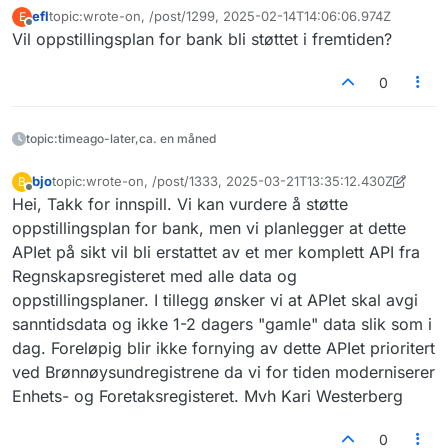
efl
topic:wrote-on, /post/1299, 2025-02-14T14:06:06.974Z
E
Sist endret av
Frakoblet
Vil oppstillingsplan for bank bli støttet i fremtiden?
0
topic:timeago-later,ca. en måned
bjo
topic:wrote-on, /post/1333, 2025-03-21T13:35:12.430Z
B
Sist endret av bjo
Frakoblet
Hei, Takk for innspill. Vi kan vurdere å støtte
oppstillingsplan for bank, men vi planlegger at dette
APIet på sikt vil bli erstattet av et mer komplett API fra
Regnskapsregisteret med alle data og
oppstillingsplaner. I tillegg ønsker vi at APIet skal avgi
sanntidsdata og ikke 1-2 dagers "gamle" data slik som i
dag. Foreløpig blir ikke fornying av dette APIet prioritert
ved Brønnøysundregistrene da vi for tiden moderniserer
Enhets- og Foretaksregisteret. Mvh Kari Westerberg
0