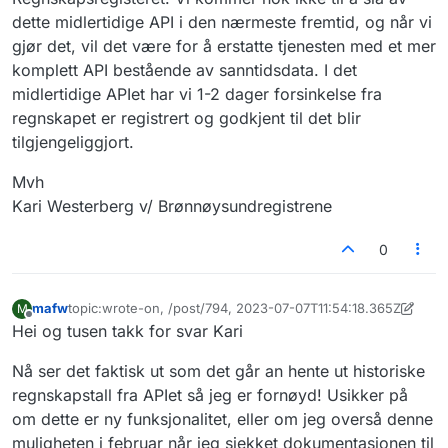
dette midlertidige API i den nærmeste fremtid, og når vi
gjør det, vil det være for å erstatte tjenesten med et mer
komplett API bestående av sanntidsdata. I det
midlertidige APIet har vi 1-2 dager forsinkelse fra
regnskapet er registrert og godkjent til det blir
tilgjengeliggjort.
Mvh
Kari Westerberg v/ Brønnøysundregistrene
0
mafw
topic:wrote-on, /post/794, 2023-07-07T11:54:18.365Z
M
Sist endret av mafw
7. jul. 2023, 11:55
Frakoblet
Hei og tusen takk for svar Kari
Nå ser det faktisk ut som det går an hente ut historiske
regnskapstall fra APIet så jeg er fornøyd! Usikker på
om dette er ny funksjonalitet, eller om jeg overså denne
muligheten i februar når jeg sjekket dokumentasjonen til