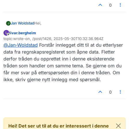
0
Hei,
Jan Woldstad
J
livar.bergheim
L
Nøyaktig hva er det Brønnøysund Registrene
Frakoblet
topic:wrote-on, /post/1426, 2025-05-30T10:32:36.964Z
driver med?
Sist endret av
@
Jan-Woldstad
Forstår innlegget ditt til at du etterlyser
De opererer ett lukket API for de som vil betale
500k i året hvor man får regnskapstall på
data fra regnskapsregisteret som åpne data. Fletter
konsern nivå osv, de unnskylder seg med at de
Altså hva slags tull er dette? Jeg sendte mail til
derfor tråden du opprettet inn i denne eksisterende
også har ett åpen API men at det koster penger å
dem tidligere og spurte om begrensinger på
tråden som handler om samme tema. Se gjerne om du
tilgjengeliggjøre databasen.
API'et som eksistererte ref rate limits og fikk til
får mer svar på etterspørselen din i denne tråden. Om
Det offentlige er ett API hvor Swagger
svar - vi et ikke - prøv deg frem -
dokumentasjonen ikke stemmer overens med
jeg mener hva F?
ikke, skriv gjerne nytt innlegg med spørsmål.
virkeligheten. De sier man kan laste ned
regnskap per år, men returnerer bare siste år
0
hvis man forsøker å bruke det.
Hei! Det ser ut til at du er interessert i denne