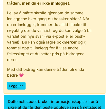
tråden, men du er ikke innlogget.
Lei av å måtte skrolle gjennom de samme
innleggene hver gang du besøker siden? Når
du er innlogget, kommer du alltid tilbake til
nøyaktig der du var sist, og du kan velge å bli
varslet om nye svar (via e-post eller push-
varsel). Du kan også lagre bokmerker og gi
tommel opp til innlegg for å vise andre i
fellesskapet at du setter pris på bidragene
deres.
Med ditt bidrag kan denne tråden bli enda
bedre 💗
Logg inn
Dette nettstedet bruker informasjonskapsler for å
Data.norge.no
Kontakt oss
sikre at du får den beste opplevelsen på nettstedet