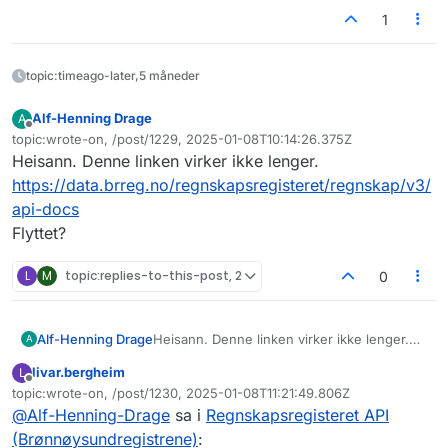
1
topic:timeago-later,5 måneder
Alf-Henning Drage
A
Frakoblet
topic:wrote-on, /post/1229, 2025-01-08T10:14:26.375Z
Sist endret av
Heisann. Denne linken virker ikke lenger.
https://data.brreg.no/regnskapsregisteret/regnskap/v3/
api-docs
Flyttet?
L
M
topic:replies-to-this-post, 2
0
Alf-Henning Drage
Heisann. Denne linken virker ikke lenger.
A
https://data.brreg.no/regnskapsregisteret/r
livar.bergheim
L
egnskap/v3/api-docs
Frakoblet
topic:wrote-on, /post/1230, 2025-01-08T11:21:49.806Z
Flyttet?
Sist endret av
@
Alf-Henning-Drage
sa i
Regnskapsregisteret API
(Brønnøysundregistrene)
: