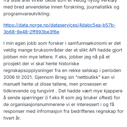
med bred anvendelse innen forskning, journalistikk og
programvareutvikling:
https://data.norge.no/dataservices/4dabc5ea-b57b-
3b68-9e48-2ff993be3f6e
I min egen jobb som forsker i samfunnsøkonomi er det
veldig mange bruksområder der et slikt API hadde gjort
jobben min mye lettere. F.eks. jobber jeg nå på et
prosjekt der vi skal hente historiske
regnskapsopplysninger fra en rekke selskap i perioden
2006 til 2021. Gjennom Brreg sin "nettbutikk" kan vi
manuelt hente ut disse tallene, men prosessen er
tidkrevende og tungvint . Det hadde vært mye kjappere
å sende spørringer (i f.eks R som jeg bruker oftest) for
de organisasjonsnummerene vi er interessert i og få
responser med infromasjon fra bedriftenes regnskap for
hvert år.