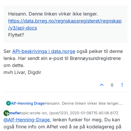
Heisann. Denne linken virker ikke lenger.
https://data.brreg.no/regnskapsregisteret/regnskap
/v3/api-docs
Flyttet?
Ser
API-beskrivinga i data.norge
også peiker til denne
lenka. Har sendt ein e-post til Brønnøysundregistrene
om dette.
mvh Livar, Digdir
0
Alf-Henning Drage
Heisann. Denne linken virker ikke lenger.
A
https://data.brreg.no/regnskapsregisteret/r
mafw
topic:wrote-on, /post/1231, 2025-01-08T15:40:06.617Z
M
egnskap/v3/api-docs
Sist endret av
Frakoblet
@
Alf-Henning-Drage
, lenken funker for meg. Du kan
Flyttet?
også finne info om APIet ved å se på kodelagereg på