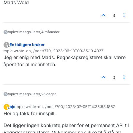
Mads Wold
3
topic:timeago-later,4 måneder
En tidligere bruker
?
Frakoblet
topic:wrote-on, /post/779, 2023-06-10T09:35:19.403Z
Sist endret av
Jeg er enig med Mads. Regnskapsregisteret skal være
åpent for allmennheten.
0
topic:timeago-later,25 dager
bjo
topic:wrote-on, /post/790, 2023-07-05T14:35:58.186Z
B
Sist endret av
Frakoblet
Hei og takk for innspill,
Det ligger ingen konkrete planer for et permanent API til
Regnskapsregisteret. Vi kommer nok ikke til å slå av