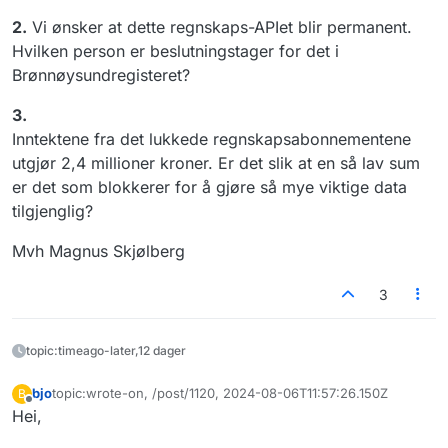
2.
Vi ønsker at dette regnskaps-APIet blir permanent.
Hvilken person er beslutningstager for det i
Brønnøysundregisteret?
3.
Inntektene fra det lukkede regnskapsabonnementene
utgjør 2,4 millioner kroner. Er det slik at en så lav sum
er det som blokkerer for å gjøre så mye viktige data
tilgjenglig?
Mvh Magnus Skjølberg
3
topic:timeago-later,12 dager
bjo
topic:wrote-on, /post/1120, 2024-08-06T11:57:26.150Z
B
Sist endret av
Frakoblet
Hei,