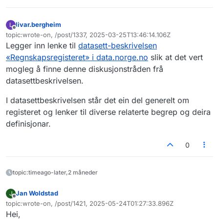
livar.bergheim
L
Frakoblet
topic:wrote-on, /post/1337, 2025-03-25T13:46:14.106Z
Sist endret av
Legger inn lenke til
datasett-beskrivelsen
«Regnskapsregisteret» i data.norge.no
slik at det vert
mogleg å finne denne diskusjonstråden frå
datasettbeskrivelsen.
I datasettbeskrivelsen står det ein del generelt om
registeret og lenker til diverse relaterte begrep og deira
definisjonar.
0
topic:timeago-later,2 måneder
Jan Woldstad
J
Frakoblet
topic:wrote-on, /post/1421, 2025-05-24T01:27:33.896Z
Sist endret av
Hei,