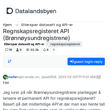
Hopp til innhold
Hjem
Etterspør datasett og API-er
Regnskapsregisteret API
(Brønnøysundregistrene)
Etterspør datasett og API-er
regnskapsregisteret
19
9
33.3k
8
guest-login-reply
mafw
topic:wrote-on, /post/659, 2023-02-03T11:11:01.456Z
M
Sist endret av livar.bergheim
11. okt. 2023, 12:04
Frakoblet
Hei
Jeg lurer på når Brønnøysundregistrene planlegger å
lansere et permanent API for regnskapsregisteret?
Basert på det midlertidige API'et der man kan hente tall
fra siste året virker dette som et veldig nyttig verktøy