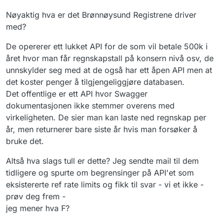
Nøyaktig hva er det Brønnøysund Registrene driver
med?
De opererer ett lukket API for de som vil betale 500k i
året hvor man får regnskapstall på konsern nivå osv, de
unnskylder seg med at de også har ett åpen API men at
det koster penger å tilgjengeliggjøre databasen.
Det offentlige er ett API hvor Swagger
dokumentasjonen ikke stemmer overens med
virkeligheten. De sier man kan laste ned regnskap per
år, men returnerer bare siste år hvis man forsøker å
bruke det.
Altså hva slags tull er dette? Jeg sendte mail til dem
tidligere og spurte om begrensinger på API'et som
eksistererte ref rate limits og fikk til svar - vi et ikke -
prøv deg frem -
jeg mener hva F?