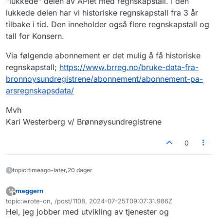
"lukkede" delen av APIet med regnskapstall. I den
lukkede delen har vi historiske regnskapstall fra 3 år
tilbake i tid. Den inneholder også flere regnskapstall og
tall for Konsern.
Via følgende abonnement er det mulig å få historiske
regnskapstall;
https://www.brreg.no/bruke-data-fra-
bronnoysundregistrene/abonnement/abonnement-pa-
arsregnskapsdata/
Mvh
Kari Westerberg v/ Brønnøysundregistrene
0
topic:timeago-later,20 dager
maggern
M
Frakoblet
topic:wrote-on, /post/1108, 2024-07-25T09:07:31.986Z
Sist endret av
Hei, jeg jobber med utvikling av tjenester og