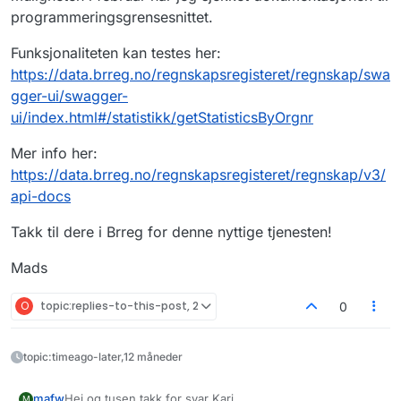
programmeringsgrensesnittet.
Funksjonaliteten kan testes her:
https://data.brreg.no/regnskapsregisteret/regnskap/swa
gger-ui/swagger-
ui/index.html#/statistikk/getStatisticsByOrgnr
Mer info her:
https://data.brreg.no/regnskapsregisteret/regnskap/v3/
api-docs
Takk til dere i Brreg for denne nyttige tjenesten!
Mads
O
topic:replies-to-this-post, 2
0
topic:timeago-later,12 måneder
Hei og tusen takk for svar Kari
mafw
M