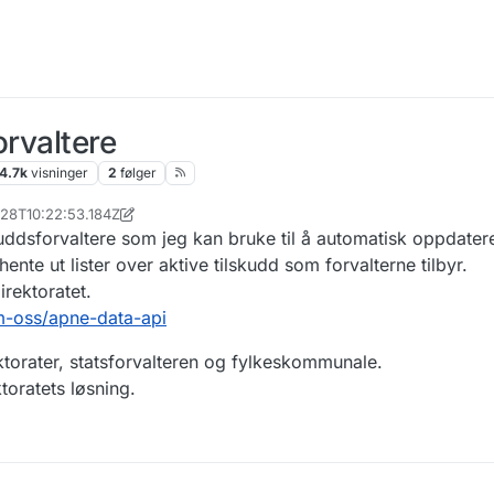
orvaltere
4.7k
visninger
2
følger
-28T10:22:53.184Z
skuddsforvaltere som jeg kan bruke til å automatisk oppdate
nte ut lister over aktive tilskudd som forvalterne tilbyr.
irektoratet.
m-oss/apne-data-api
rektorater, statsforvalteren og fylkeskommunale.
toratets løsning.