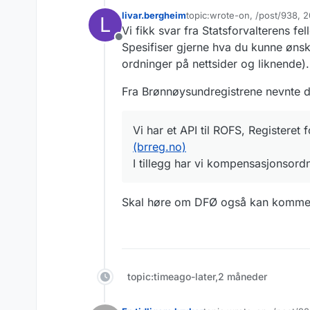
livar.bergheim
topic:wrote-on, /post/938, 2
L
Sist endret av
Vi fikk svar fra Statsforvalterens fe
Frakoblet
Spesifiser gjerne hva du kunne ønsk
ordninger på nettsider og liknende).
Fra Brønnøysundregistrene nevnte de
Vi har et API til ROFS, Registeret f
(brreg.no)
I tillegg har vi kompensasjonsor
Skal høre om DFØ også kan kommen
topic:timeago-later,2 måneder