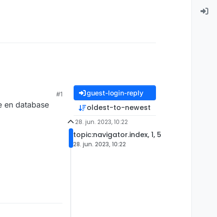
guest-login-reply
#1
re en database
oldest-to-newest
28. jun. 2023, 10:22
topic:navigator.index, 1, 5
28. jun. 2023, 10:22