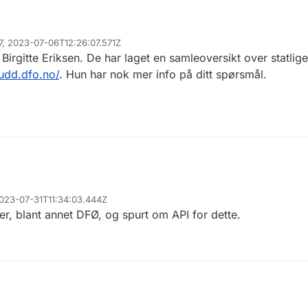
97, 2023-07-06T12:26:07.571Z
irgitte Eriksen. De har laget en samleoversikt over statlige 
kudd.dfo.no/
. Hun har nok mer info på ditt spørsmål.
2023-07-31T11:34:03.444Z
ter, blant annet DFØ, og spurt om API for dette.