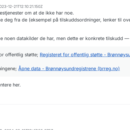
023-12-21T12:10:21.150Z
llestjenester om at de ikke har noe.
e deg fra de (eksempel på tilskuddsordninger, lenker til ove
 noen datakilder de har, men dette er konkrete tilskudd — 
or offentlig støtte;
Registeret for offentlig støtte - Brønnøys
dningene;
Åpne data - Brønnøysundregistrene (brreg.no)
tere her.