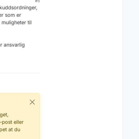
#5
lskuddsordninger,
ger som er
 muligheter til
r ansvarlig
get,
-post eller
pet at du