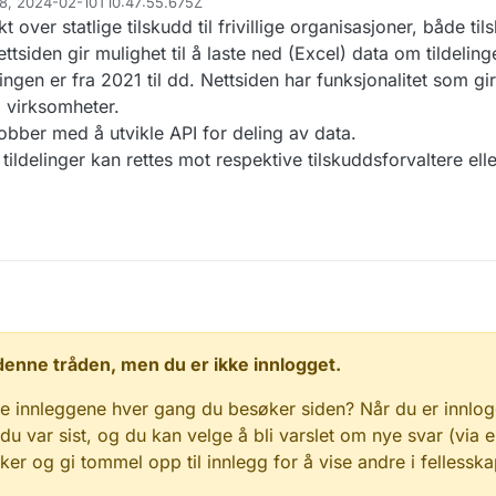
88, 2024-02-10T10:47:55.675Z
t over statlige tilskudd til frivillige organisasjoner, både ti
ttsiden gir mulighet til å laste ned (Excel) data om tildelin
ningen er fra 2021 til dd. Nettsiden har funksjonalitet som gir
 virksomheter.
bber med å utvikle API for deling av data.
ldelinger kan rettes mot respektive tilskuddsforvaltere elle
 i denne tråden, men du er ikke innlogget.
e innleggene hver gang du besøker siden? Når du er innlog
 du var sist, og du kan velge å bli varslet om nye svar (via e
r og gi tommel opp til innlegg for å vise andre i fellesska