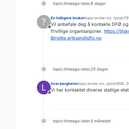
topic:timeago-later,8 dager
En tidligere bruker
topic:wrote-on, /post/7
?
Sist endret av
Vil anbefale deg å kontakte DFØ og B
Frakoblet
frivillige organisasjoner.
https://tils
Birgitte.eriksen@dfo.no
topic:timeago-later,25 dager
livar.bergheim
topic:wrote-on, /post/806, 
L
Sist endret av
Vi har kontaktet diverse statlige eta
Frakoblet
topic:timeago-later,5 måneder