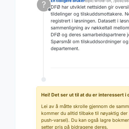
En tidligere bruker
topic:wrote-on, /post/9
?
Sist endret av
DFØ har utviklet nettsiden gir oversik
Frakoblet
tildelinger og tilskuddsmottakere. Ne
registrert i løsningen. Datasett i løs
sammenligning av nøkkeltall mellom
DFØ og deres samarbeidspartnere jo
Spørsmål om tilskuddsordninger og ti
departement.
Hei! Det ser ut til at du er interessert
Lei av å måtte skrolle gjennom de samm
kommer du alltid tilbake til nøyaktig der
push-varsel). Du kan også lagre bokmerke
setter pris på bidragene deres.