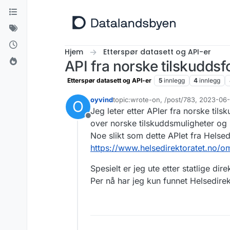
Hopp til innhold
Hjem
Etterspør datasett og API-er
API fra norske tilskuddsf
Etterspør datasett og API-er
5
innlegg
4
innlegg
oyvind
topic:wrote-on, /post/783, 2023-06
O
Sist endret av oyvind
Jeg leter etter APIer fra norske til
Frakoblet
over norske tilskuddsmuligheter og he
Noe slikt som dette APIet fra Helsed
https://www.helsedirektoratet.no/o
Spesielt er jeg ute etter statlige di
Per nå har jeg kun funnet Helsedirek