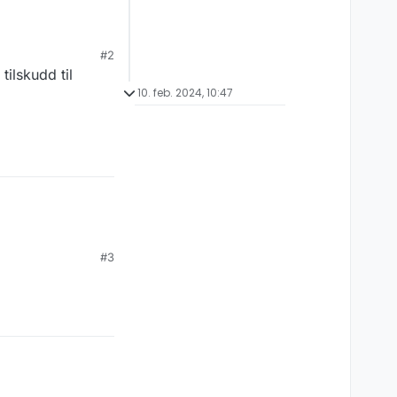
#2
tilskudd til
10. feb. 2024, 10:47
#3