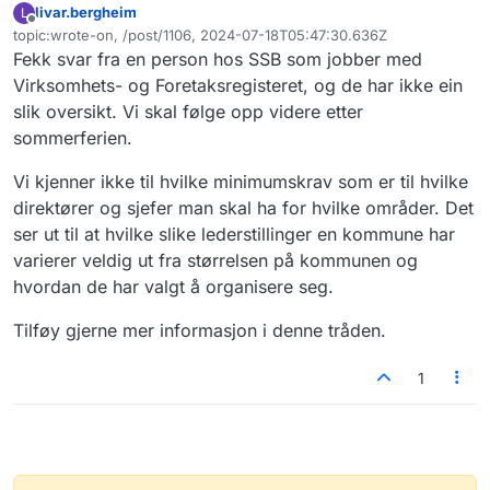
livar.bergheim
L
Frakoblet
topic:wrote-on, /post/1106, 2024-07-18T05:47:30.636Z
Sist endret av
Fekk svar fra en person hos SSB som jobber med
Virksomhets- og Foretaksregisteret, og de har ikke ein
slik oversikt. Vi skal følge opp videre etter
sommerferien.
Vi kjenner ikke til hvilke minimumskrav som er til hvilke
direktører og sjefer man skal ha for hvilke områder. Det
ser ut til at hvilke slike lederstillinger en kommune har
varierer veldig ut fra størrelsen på kommunen og
hvordan de har valgt å organisere seg.
Tilføy gjerne mer informasjon i denne tråden.
1