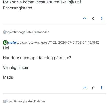
for korleis kommunestrukturen skal sjå ut i
Enhetsregisteret.
0
topic:timeago-later,3 måneder
mafw
topic:wrote-on, /post/1102, 2024-07-01T08:04:45.194Z
M
Sist endret av
Frakoblet
Hei
Har dere noen oppdatering på dette?
Vennlig hilsen
Mads
0
topic:timeago-later,17 dager