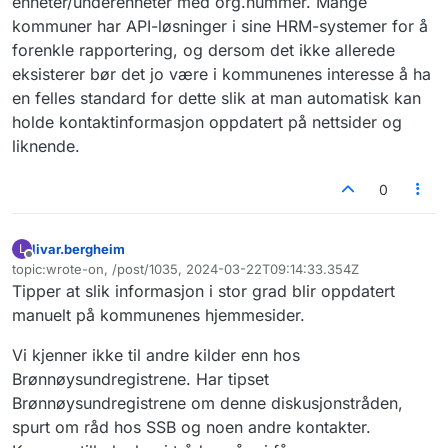
enheter/underenheter med org.nummer. Mange
kommuner har API-løsninger i sine HRM-systemer for å
forenkle rapportering, og dersom det ikke allerede
eksisterer bør det jo være i kommunenes interesse å ha
en felles standard for dette slik at man automatisk kan
holde kontaktinformasjon oppdatert på nettsider og
liknende.
0
livar.bergheim
L
Frakoblet
topic:wrote-on, /post/1035, 2024-03-22T09:14:33.354Z
Sist endret av
Tipper at slik informasjon i stor grad blir oppdatert
manuelt på kommunenes hjemmesider.
Vi kjenner ikke til andre kilder enn hos
Brønnøysundregistrene. Har tipset
Brønnøysundregistrene om denne diskusjonstråden,
spurt om råd hos SSB og noen andre kontakter.