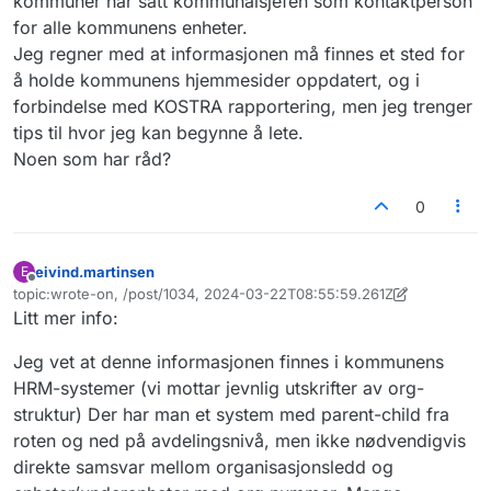
kommuner har satt kommunalsjefen som kontaktperson
for alle kommunens enheter.
Jeg regner med at informasjonen må finnes et sted for
å holde kommunens hjemmesider oppdatert, og i
forbindelse med KOSTRA rapportering, men jeg trenger
tips til hvor jeg kan begynne å lete.
Noen som har råd?
0
eivind.martinsen
E
Frakoblet
topic:wrote-on, /post/1034, 2024-03-22T08:55:59.261Z
Sist endret av eivind.martinsen
Litt mer info:
Jeg vet at denne informasjonen finnes i kommunens
HRM-systemer (vi mottar jevnlig utskrifter av org-
struktur) Der har man et system med parent-child fra
roten og ned på avdelingsnivå, men ikke nødvendigvis
direkte samsvar mellom organisasjonsledd og