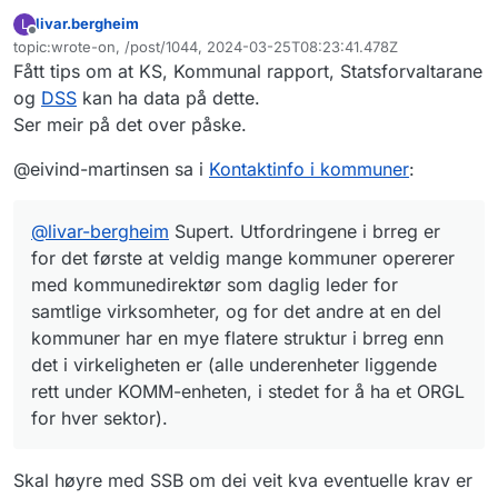
brreg er for det første at veldig mange
livar.bergheim
L
kommuner opererer med kommunedirektør
Frakoblet
topic:wrote-on, /post/1044, 2024-03-25T08:23:41.478Z
som daglig leder for samtlige virksomheter,
Sist endret av
Fått tips om at KS, Kommunal rapport, Statsforvaltarane
og for det andre at en del kommuner har en
mye flatere struktur i brreg enn det i
og
DSS
kan ha data på dette.
virkeligheten er (alle underenheter liggende
Ser meir på det over påske.
rett under KOMM-enheten, i stedet for å ha
et ORGL for hver sektor).
@eivind-martinsen sa i
Kontaktinfo i kommuner
:
@
livar-bergheim
Supert. Utfordringene i brreg er
for det første at veldig mange kommuner opererer
med kommunedirektør som daglig leder for
samtlige virksomheter, og for det andre at en del
kommuner har en mye flatere struktur i brreg enn
det i virkeligheten er (alle underenheter liggende
rett under KOMM-enheten, i stedet for å ha et ORGL
for hver sektor).
Skal høyre med SSB om dei veit kva eventuelle krav er