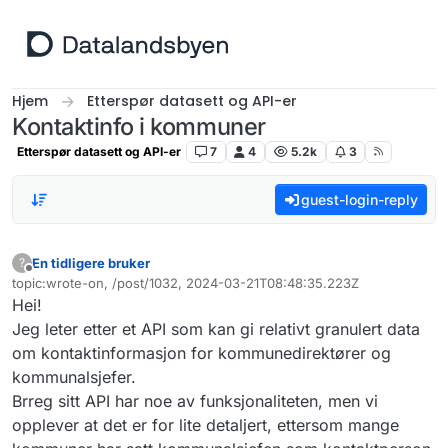
Hopp til innhold
Hjem
Etterspør datasett og API-er
Kontaktinfo i kommuner
Etterspør datasett og API-er
7
4
5.2k
3
guest-login-reply
En tidligere bruker
?
Frakoblet
topic:wrote-on, /post/1032, 2024-03-21T08:48:35.223Z
Sist endret av
Hei!
Jeg leter etter et API som kan gi relativt granulert data
om kontaktinformasjon for kommunedirektører og
kommunalsjefer.
Brreg sitt API har noe av funksjonaliteten, men vi
opplever at det er for lite detaljert, ettersom mange