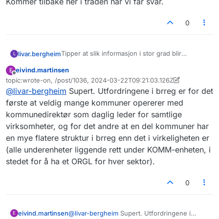
Kommer tilbake her i tråden når vi får svar.
0
Tipper at slik informasjon i stor grad blir
livar.bergheim
L
oppdatert manuelt på kommunenes
eivind.martinsen
E
hjemmesider.
Vi kjenner ikke til andre kilder enn hos
Frakoblet
topic:wrote-on, /post/1036, 2024-03-22T09:21:03.126Z
Brønnøysundregistrene. Har tipset
Sist endret av eivind.martinsen
@
livar-bergheim
Supert. Utfordringene i brreg er for det
Brønnøysundregistrene om denne
diskusjonstråden, spurt om råd hos SSB og
første at veldig mange kommuner opererer med
noen andre kontakter. Kommer tilbake her i
kommunedirektør som daglig leder for samtlige
tråden når vi får svar.
virksomheter, og for det andre at en del kommuner har
en mye flatere struktur i brreg enn det i virkeligheten er
(alle underenheter liggende rett under KOMM-enheten, i
stedet for å ha et ORGL for hver sektor).
0
eivind.martinsen
@
livar-bergheim
Supert. Utfordringene i
E