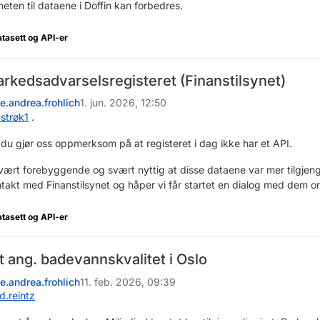
gheten til dataene i Doffin kan forbedres.
atasett og API-er
arkedsadvarselsregisteret (Finanstilsynet)
ne.andrea.frohlich
1. jun. 2026, 12:50
1strøk1
.
 du gjør oss oppmerksom på at registeret i dag ikke har et API.
ært forebyggende og svært nyttig at disse dataene var mer tilgjeng
ntakt med Finanstilsynet og håper vi får startet en dialog med dem o
atasett og API-er
t ang. badevannskvalitet i Oslo
ne.andrea.frohlich
11. feb. 2026, 09:39
d.reintz