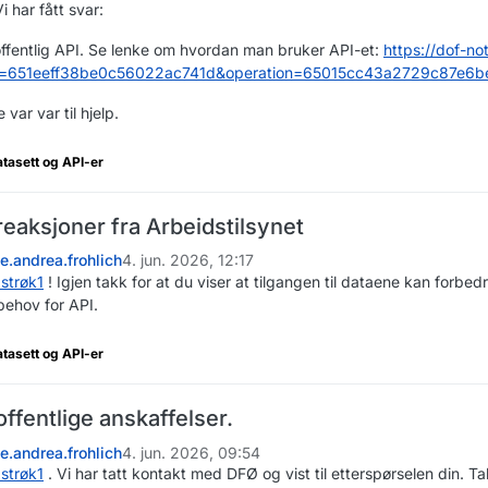
Vi har fått svar:
offentlig API. Se lenke om hvordan man bruker API-et:
https://dof-no
pi=651eeff38be0c56022ac741d&operation=65015cc43a2729c87e6b
var var til hjelp.
atasett og API-er
 reaksjoner fra Arbeidstilsynet
ne.andrea.frohlich
4. jun. 2026, 12:17
1strøk1
! Igjen takk for at du viser at tilgangen til dataene kan forbed
ehov for API.
atasett og API-er
offentlige anskaffelser.
ne.andrea.frohlich
4. jun. 2026, 09:54
1strøk1
. Vi har tatt kontakt med DFØ og vist til etterspørselen din. 