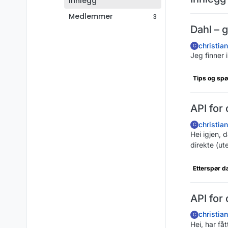
Innlegg
Medlemmer
3
Dahl – g
christia
C
Jeg finner 
Tips og sp
API for 
christia
C
Hei igjen, 
direkte (ut
Etterspør d
API for 
christia
C
Hei, har fåt