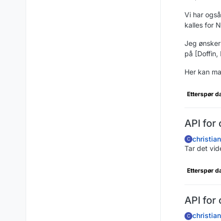
Vi har også
kalles for N
Jeg ønsker
på [Doffin,
Her kan man
Etterspør d
API for 
christia
C
Tar det vid
Etterspør d
API for 
christia
C