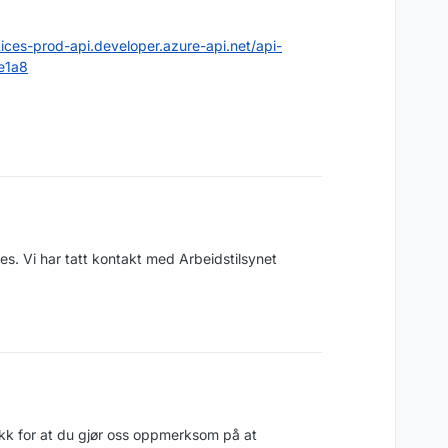
tices-prod-api.developer.azure-api.net/api-
e1a8
res. Vi har tatt kontakt med Arbeidstilsynet
Takk for at du gjør oss oppmerksom på at