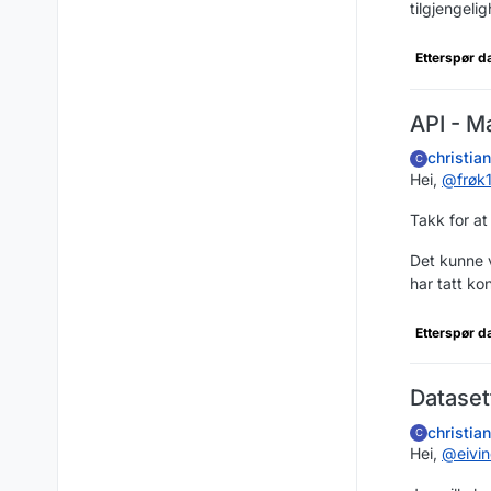
tilgjengeli
Etterspør d
API - M
christia
C
Hei,
@
frøk
Takk for at
Det kunne v
har tatt ko
Etterspør d
Dataset
christia
C
Hei,
@
eivin