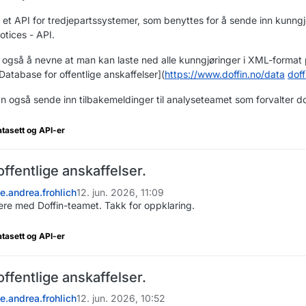
 et API for tredjepartssystemer, som benyttes for å sende inn kunngjør
otices - API.
 også å nevne at man kan laste ned alle kunngjøringer i XML-format
 Database for offentlige anskaffelser](
https://www.doffin.no/data
doff
 også sende inn tilbakemeldinger til analyseteamet som forvalter do
atasett og API-er
offentlige anskaffelser.
ne.andrea.frohlich
12. jun. 2026, 11:09
ere med Doffin-teamet. Takk for oppklaring.
atasett og API-er
offentlige anskaffelser.
ne.andrea.frohlich
12. jun. 2026, 10:52