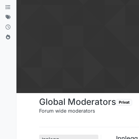
Hopp til innhold
Global Moderators
Privat
Forum wide moderators
Innlegg