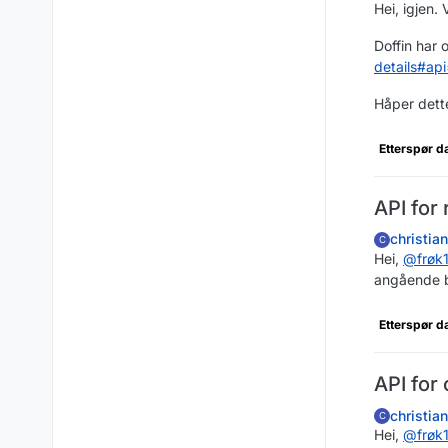
Hei, igjen. 
Doffin har 
details#a
Håper dette 
Etterspør d
API for
christia
C
Hei,
@
frøk
angående b
Etterspør d
API for 
christia
C
Hei,
@
frøk