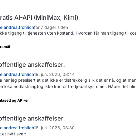
ratis AI-API (MiniMax, Kimi)
ne.andrea.frohlich
for 7 dager siden
ikke tilgang til tjenesten uten kostand. Hvordan får man tilgang til k
ørsmål
offentlige anskaffelser.
ne.andrea.frohlich
19. jun. 2026, 08:44
da har jeg presisert at det ikke er tilstrekkelig slik det er nå, og at 
en loka nedlastning)og ikke kunfor tredjepartsystemer. Håper det blir
atasett og API-er
offentlige anskaffelser.
ne.andrea.frohlich
16. jun. 2026, 08:30
t et nytt svar: