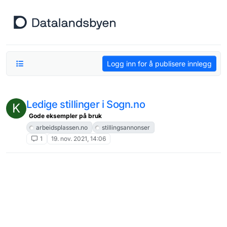
Hopp til innhold
Logg inn for å publisere innlegg
Ledige stillinger i Sogn.no
K
Gode eksempler på bruk
arbeidsplassen.no
stillingsannonser
1
19. nov. 2021, 14:06