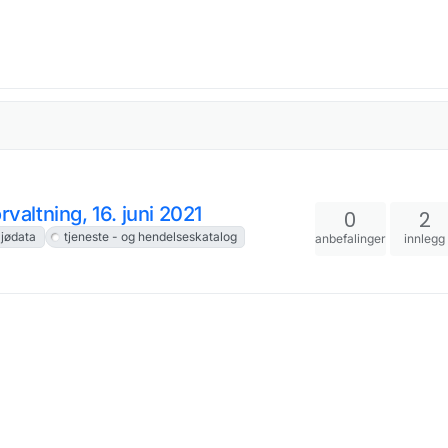
valtning, 16. juni 2021
0
2
ljødata
tjeneste - og hendelseskatalog
anbefalinger
innlegg