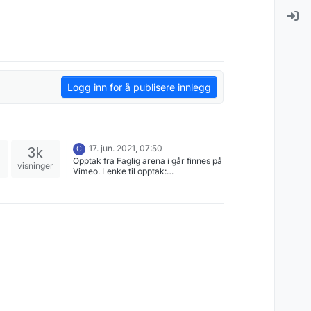
Logg inn for å publisere innlegg
3k
17. jun. 2021, 07:50
C
Opptak fra Faglig arena i går finnes på
visninger
Vimeo. Lenke til opptak:
https://vimeo.com/564040954 Send
meg en e-post på:
christiane.andrea.frohlich@digdir.no
om du ønsker å motta passord for å få
tilgang til opptakene.