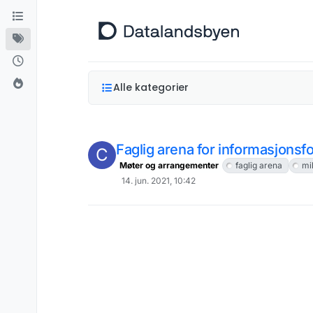
Hopp til innhold
Alle kategorier
Faglig arena for informasjonsfor
C
Møter og arrangementer
faglig arena
mi
14. jun. 2021, 10:42