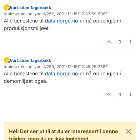
kurt.stian.fagerbakk
K
Frakoblet
topic:wrote-on, /post/252, 2021-12-15T12:32:59.896Z
Sist endret av
Alle tjenestene til
data.norge.no
er nå oppe igjen i
produksjonsmiljøet.
0
kurt.stian.fagerbakk
K
Frakoblet
topic:wrote-on, /post/253, 2021-12-15T12:45:25.238Z
Sist endret av
Alle tjenestene til
data.norge.no
er nå oppe igjen i
demomiljøet også.
0
Hei! Det ser ut til at du er interessert i denne
tråden, men du er ikke innlogget.