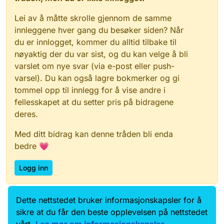
Lei av å måtte skrolle gjennom de samme
innleggene hver gang du besøker siden? Når
du er innlogget, kommer du alltid tilbake til
nøyaktig der du var sist, og du kan velge å bli
varslet om nye svar (via e-post eller push-
varsel). Du kan også lagre bokmerker og gi
tommel opp til innlegg for å vise andre i
fellesskapet at du setter pris på bidragene
deres.
Med ditt bidrag kan denne tråden bli enda
bedre 💗
Logg inn
Dette nettstedet bruker informasjonskapsler for å
Data.norge.no
Kontakt oss
sikre at du får den beste opplevelsen på nettstedet
Samtykke og brukervilkår