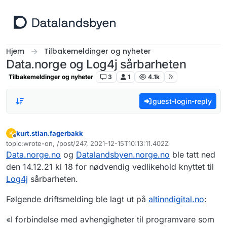
Hopp til innhold
Hjem
Tilbakemeldinger og nyheter
Data.norge og Log4j sårbarheten
Tilbakemeldinger og nyheter
3
1
4.1k
guest-login-reply
kurt.stian.fagerbakk
K
Frakoblet
topic:wrote-on, /post/247, 2021-12-15T10:13:11.402Z
Sist endret av
Data.norge.no
og
Datalandsbyen.norge.no
ble tatt ned
den 14.12.21 kl 18 for nødvendig vedlikehold knyttet til
Log4j
sårbarheten.
Følgende driftsmelding ble lagt ut på
altinndigital.no
:
«I forbindelse med avhengigheter til programvare som