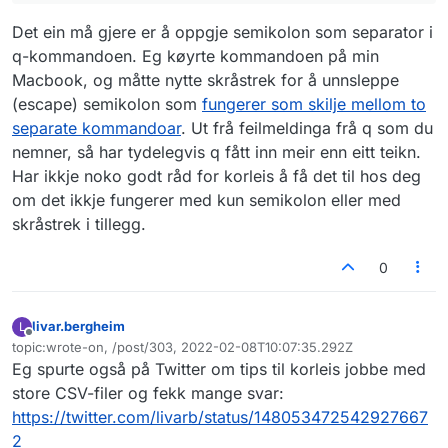
Det ein må gjere er å oppgje semikolon som separator i
q-kommandoen. Eg køyrte kommandoen på min
Macbook, og måtte nytte skråstrek for å unnsleppe
(escape) semikolon som
fungerer som skilje mellom to
separate kommandoar
. Ut frå feilmeldinga frå q som du
nemner, så har tydelegvis q fått inn meir enn eitt teikn.
Har ikkje noko godt råd for korleis å få det til hos deg
om det ikkje fungerer med kun semikolon eller med
skråstrek i tillegg.
0
livar.bergheim
L
Frakoblet
topic:wrote-on, /post/303, 2022-02-08T10:07:35.292Z
Sist endret av
Eg spurte også på Twitter om tips til korleis jobbe med
store CSV-filer og fekk mange svar:
https://twitter.com/livarb/status/148053472542927667
2