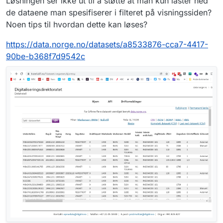
Løsningen ser ikke ut til å støtte at man kun laster ned
de dataene man spesifiserer i filteret på visningssiden?
Noen tips til hvordan dette kan løses?
https://data.norge.no/datasets/a8533876-cca7-4417-
90be-b368f7d9542c