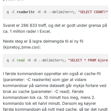
q -C 
readwrite
 -H -O --delimiter=\; 
"SELECT COUNT(*)
Svaret er 286 833 treff, og det er godt under grensa på
ca. 1 million rader i Excel.
Neste steg er å lagre delmengda til ei ny fil
(kjoretoy_bmw.csv):
q -C 
read
 -H -O --delimiter=\; 
"SELECT * FROM kjoret
I første kommandoen opprettar ein også ei cache-fil
(parameter: -C readwrite) som gjer at vidare
kommandoar på samme datasett går mykje fortare ved
bruk av cache (parameter: -C read). Første
kommandoen tok ca. 10 minutt hos meg, mens 2.
kommando tok eit halvt minutt. Dersom eg køyrer
første kommandoen på nytt med cache, så tar det rundt