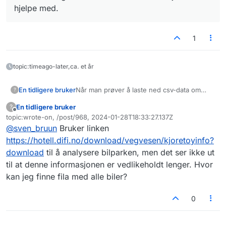
hjelpe med.
1
topic:timeago-later,ca. et år
Når man prøver å laste ned csv-data om
En tidligere bruker
?
kjøretøy så får man så store filer at mine
En tidligere bruker
?
verktøy ikke greier å behandle dem (flere
https://data.norge.no/datasets/a8533876-
Frakoblet
topic:wrote-on, /post/968, 2024-01-28T18:33:27.137Z
GB).
cca7-4417-90be-b368f7d9542c
Sist endret av
@
sven_bruun
Bruker linken
Løsningen ser ikke ut til å støtte at man kun
laster ned de dataene man spesifiserer i
https://hotell.difi.no/download/vegvesen/kjoretoyinfo?
filteret på visningssiden? Noen tips til
download
til å analysere bilparken, men det ser ikke ut
hvordan dette kan løses?
til at denne informasjonen er vedlikeholdt lenger. Hvor
kan jeg finne fila med alle biler?
0