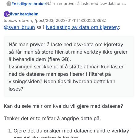
Når man prøver å laste ned csv-data om
En tidligere bruker
?
kjøretøy så får man så store filer at mine
livar.bergheim
L
verktøy ikke greier å behandle dem (flere
https://data.norge.no/datasets/a8533876-
Frakoblet
topic:wrote-on, /post/263, 2022-01-11T13:00:53.868Z
GB).
cca7-4417-90be-b368f7d9542c
Sist endret av
@
sven_bruun
sa i
Nedlasting av data om kjøretøy
:
Løsningen ser ikke ut til å støtte at man kun
laster ned de dataene man spesifiserer i
filteret på visningssiden? Noen tips til
Når man prøver å laste ned csv-data om kjøretøy
hvordan dette kan løses?
så får man så store filer at mine verktøy ikke greier
å behandle dem (flere GB).
Løsningen ser ikke ut til å støtte at man kun laster
ned de dataene man spesifiserer i filteret på
visningssiden? Noen tips til hvordan dette kan
løses?
Kan du seie meir om kva du vil gjere med dataene?
Tenker det er to måtar å angripe dette på:
Gjere det du ønskjer med dataene i andre verktøy
enn dei du vanlegvis brukar