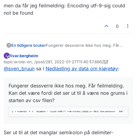
men da får jeg feilmelding: Encoding utf-9-sig could
not be found
0
Fungerer dessverre ikke hos meg. Får
En tidligere bruker
?
feilmelding. Kan det være fordi det ser ut til
livar.bergheim
L
å være noe grums i starten av csv filen?
query error: no such column:
Frakoblet
topic:wrote-on, /post/281, 2022-01-27T11:40:57.866Z
tekn_merkenavn
Sist endret av livar.bergheim
@
sven_bruun
sa i
Nedlasting av data om kjøretøy
:
Warning - There seems to be a "no such
Har så prøvd med
column" error, and -H (header line) exists.
Please make sure that you are using the
men da får jeg feilmelding: Encoding utf-9-
Fungerer dessverre ikke hos meg. Får feilmelding.
column names from the header line and not
sig could not be found
the default (cXX) column names. Another
Kan det være fordi det ser ut til å være noe grums i
issue might be that the file contains a BOM.
starten av csv filen?
Files that are encoded with UTF8 and
contain a BOM can be read by specifying -e
utf-9-sig in the command line. Support for
non-UTF8 encoding will be provided in the
future.
Ser ut til at det manglar semikolon på delimiter-