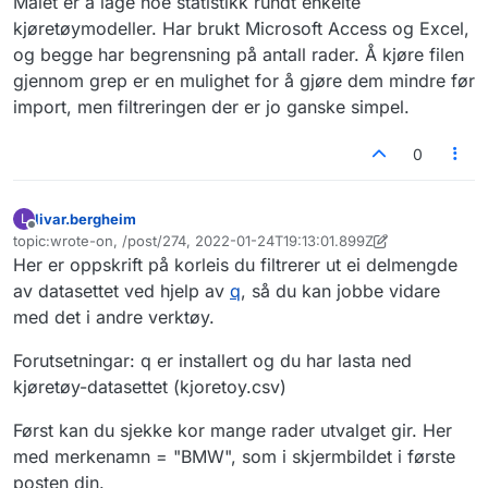
Målet er å lage noe statistikk rundt enkelte
kjøretøymodeller. Har brukt Microsoft Access og Excel,
og begge har begrensning på antall rader. Å kjøre filen
gjennom grep er en mulighet for å gjøre dem mindre før
import, men filtreringen der er jo ganske simpel.
0
livar.bergheim
L
Frakoblet
topic:wrote-on, /post/274, 2022-01-24T19:13:01.899Z
Sist endret av livar.bergheim
2. sep. 2022, 08:16
Her er oppskrift på korleis du filtrerer ut ei delmengde
av datasettet ved hjelp av
q
, så du kan jobbe vidare
med det i andre verktøy.
Forutsetningar: q er installert og du har lasta ned
kjøretøy-datasettet (kjoretoy.csv)
Først kan du sjekke kor mange rader utvalget gir. Her
med merkenamn = "BMW", som i skjermbildet i første
posten din.