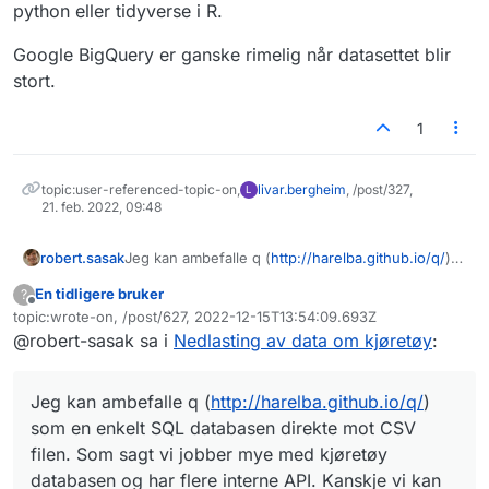
python eller tidyverse i R.
Google BigQuery er ganske rimelig når datasettet blir
stort.
1
topic:user-referenced-topic-on,
livar.bergheim
, /post/327,
L
21. feb. 2022, 09:48
robert.sasak
Jeg kan ambefalle q (
http://harelba.github.io/q/
)
som en enkelt SQL databasen direkte mot CSV
En tidligere bruker
?
filen. Som sagt vi jobber mye med kjøretøy
Frakoblet
topic:wrote-on, /post/627, 2022-12-15T13:54:09.693Z
databasen og har flere interne API. Kanskje vi kan
Sist endret av
@robert-sasak sa i
Nedlasting av data om kjøretøy
:
hjelpe med.
Jeg kan ambefalle q (
http://harelba.github.io/q/
)
som en enkelt SQL databasen direkte mot CSV
filen. Som sagt vi jobber mye med kjøretøy
databasen og har flere interne API. Kanskje vi kan