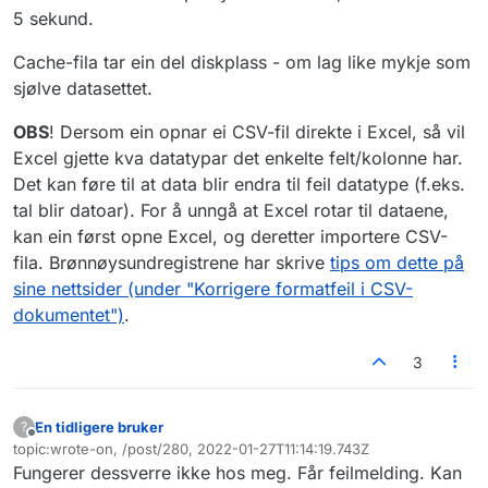
5 sekund.
Cache-fila tar ein del diskplass - om lag like mykje som
sjølve datasettet.
OBS
! Dersom ein opnar ei CSV-fil direkte i Excel, så vil
Excel gjette kva datatypar det enkelte felt/kolonne har.
Det kan føre til at data blir endra til feil datatype (f.eks.
tal blir datoar). For å unngå at Excel rotar til dataene,
kan ein først opne Excel, og deretter importere CSV-
fila. Brønnøysundregistrene har skrive
tips om dette på
sine nettsider (under "Korrigere formatfeil i CSV-
dokumentet")
.
3
En tidligere bruker
?
Frakoblet
topic:wrote-on, /post/280, 2022-01-27T11:14:19.743Z
Sist endret av
Fungerer dessverre ikke hos meg. Får feilmelding. Kan