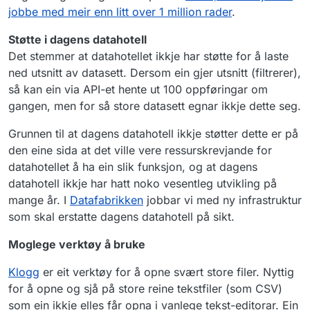
jobbe med meir enn litt over 1 million rader
.
Støtte i dagens datahotell
Det stemmer at datahotellet ikkje har støtte for å laste
ned utsnitt av datasett. Dersom ein gjer utsnitt (filtrerer),
så kan ein via API-et hente ut 100 oppføringar om
gangen, men for så store datasett egnar ikkje dette seg.
Grunnen til at dagens datahotell ikkje støtter dette er på
den eine sida at det ville vere ressurskrevjande for
datahotellet å ha ein slik funksjon, og at dagens
datahotell ikkje har hatt noko vesentleg utvikling på
mange år. I
Datafabrikken
jobbar vi med ny infrastruktur
som skal erstatte dagens datahotell på sikt.
Moglege verktøy å bruke
Klogg
er eit verktøy for å opne svært store filer. Nyttig
for å opne og sjå på store reine tekstfiler (som CSV)
som ein ikkje elles får opna i vanlege tekst-editorar. Ein