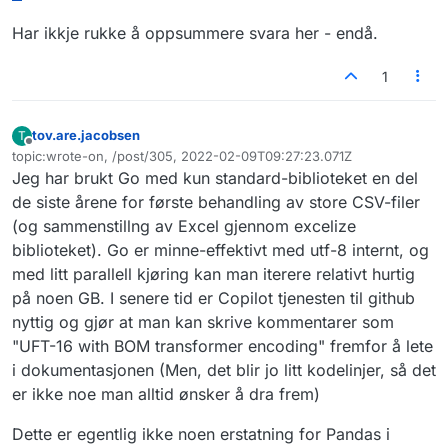
Har ikkje rukke å oppsummere svara her - endå.
1
tov.are.jacobsen
T
Frakoblet
topic:wrote-on, /post/305, 2022-02-09T09:27:23.071Z
Sist endret av
Jeg har brukt Go med kun standard-biblioteket en del
de siste årene for første behandling av store CSV-filer
(og sammenstillng av Excel gjennom excelize
biblioteket). Go er minne-effektivt med utf-8 internt, og
med litt parallell kjøring kan man iterere relativt hurtig
på noen GB. I senere tid er Copilot tjenesten til github
nyttig og gjør at man kan skrive kommentarer som
"UFT-16 with BOM transformer encoding" fremfor å lete
i dokumentasjonen (Men, det blir jo litt kodelinjer, så det
er ikke noe man alltid ønsker å dra frem)
Dette er egentlig ikke noen erstatning for Pandas i