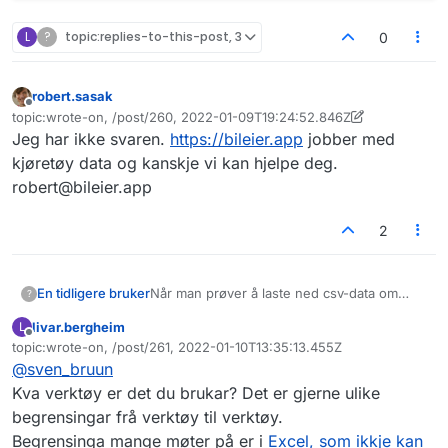
L
?
topic:replies-to-this-post, 3
0
robert.sasak
Frakoblet
topic:wrote-on, /post/260, 2022-01-09T19:24:52.846Z
Sist endret av robert.sasak
1. sep. 2022, 19:30
Jeg har ikke svaren.
https://bileier.app
jobber med
kjøretøy data og kanskje vi kan hjelpe deg.
robert@bileier.app
2
Når man prøver å laste ned csv-data om
En tidligere bruker
?
kjøretøy så får man så store filer at mine
livar.bergheim
L
verktøy ikke greier å behandle dem (flere
https://data.norge.no/datasets/a8533876-
Frakoblet
topic:wrote-on, /post/261, 2022-01-10T13:35:13.455Z
GB).
cca7-4417-90be-b368f7d9542c
Sist endret av
@
sven_bruun
Løsningen ser ikke ut til å støtte at man kun
laster ned de dataene man spesifiserer i
Kva verktøy er det du brukar? Det er gjerne ulike
filteret på visningssiden? Noen tips til
begrensingar frå verktøy til verktøy.
hvordan dette kan løses?
Begrensinga mange møter på er i
Excel, som ikkje kan