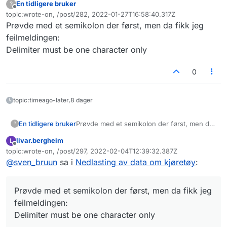
En tidligere bruker
?
Frakoblet
topic:wrote-on, /post/282, 2022-01-27T16:58:40.317Z
Sist endret av
Prøvde med et semikolon der først, men da fikk jeg
feilmeldingen:
Delimiter must be one character only
0
topic:timeago-later,8 dager
En tidligere bruker
Prøvde med et semikolon der først, men da
?
fikk jeg feilmeldingen:
livar.bergheim
L
Delimiter must be one character only
Frakoblet
topic:wrote-on, /post/297, 2022-02-04T12:39:32.387Z
Sist endret av
@
sven_bruun
sa i
Nedlasting av data om kjøretøy
:
Prøvde med et semikolon der først, men da fikk jeg
feilmeldingen:
Delimiter must be one character only