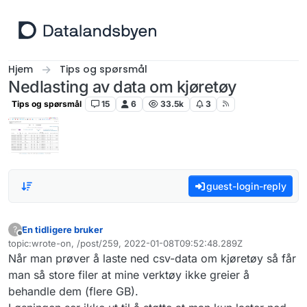
Hopp til innhold
Hjem
Tips og spørsmål
Nedlasting av data om kjøretøy
Tips og spørsmål
15
6
33.5k
3
guest-login-reply
En tidligere bruker
?
Frakoblet
topic:wrote-on, /post/259, 2022-01-08T09:52:48.289Z
Sist endret av
Når man prøver å laste ned csv-data om kjøretøy så får
man så store filer at mine verktøy ikke greier å
behandle dem (flere GB).