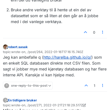
Bruke andre verktøy til å hente ut ein del av
datasettet som er så liten at den går an å jobbe
med i dei vanlege verktøya.
0
robert.sasak
Frakoblet
topic:wrote-on, /post/264, 2022-01-16T17:16:15.740Z
Sist endret av
Jeg kan ambefalle q (
http://harelba.github.io/q/
) som
en enkelt SQL databasen direkte mot CSV filen. Som
sagt vi jobber mye med kjøretøy databasen og har flere
interne API. Kanskje vi kan hjelpe med.
?
one-reply-to-this-post
1
En tidligere bruker
?
Frakoblet
topic:wrote-on, /post/271, 2022-01-21T21:18:29.517Z
Sist endret av En tidligere bruker