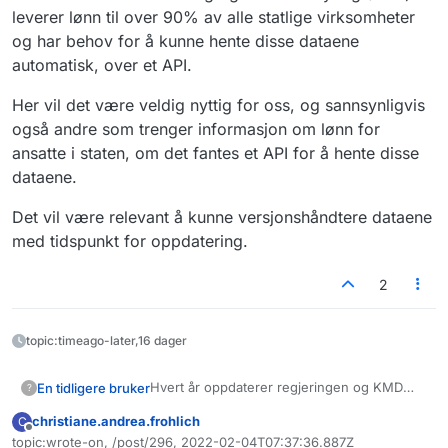
leverer lønn til over 90% av alle statlige virksomheter
og har behov for å kunne hente disse dataene
automatisk, over et API.
Her vil det være veldig nyttig for oss, og sannsynligvis
også andre som trenger informasjon om lønn for
ansatte i staten, om det fantes et API for å hente disse
dataene.
Det vil være relevant å kunne versjonshåndtere dataene
med tidspunkt for oppdatering.
2
topic:timeago-later,16 dager
Hvert år oppdaterer regjeringen og KMD
En tidligere bruker
?
lønnstabell for hovedtariffavtalen. Se link
christiane.andrea.frohlich
C
https://www.regjeringen.no/no/tema/arbeid
Direktoratet for forvaltning og
Frakoblet
topic:wrote-on, /post/296, 2022-02-04T07:37:36.887Z
sliv/Statlig-arbeidsgiverpolitikk/lonn-og-
økonomistyring (DFØ) leverer lønn til over