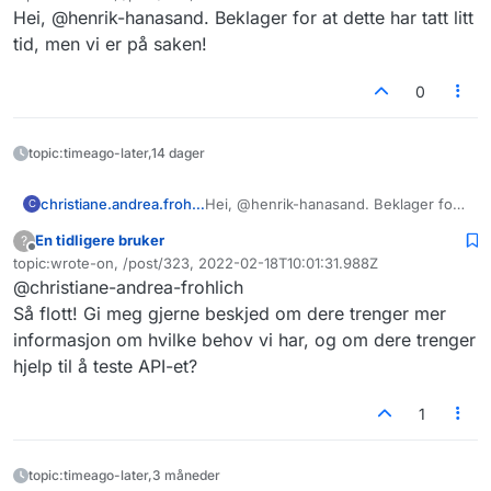
Sist endret av
Hei, @henrik-hanasand. Beklager for at dette har tatt litt
tariff-i-staten/lonnstabellen/id438643/
.
90% av alle statlige virksomheter og har
Her vil det være veldig nyttig for oss, og
behov for å kunne hente disse dataene
sannsynligvis også andre som trenger
tid, men vi er på saken!
automatisk, over et API.
informasjon om lønn for ansatte i staten, om
Det vil være relevant å kunne
det fantes et API for å hente disse dataene.
versjonshåndtere dataene med tidspunkt for
0
oppdatering.
topic:timeago-later,14 dager
christiane.andrea.frohlich
Hei, @henrik-hanasand. Beklager for
C
at dette har tatt litt tid, men vi er på
En tidligere bruker
?
saken!
Frakoblet
topic:wrote-on, /post/323, 2022-02-18T10:01:31.988Z
Sist endret av
@christiane-andrea-frohlich
Så flott! Gi meg gjerne beskjed om dere trenger mer
informasjon om hvilke behov vi har, og om dere trenger
hjelp til å teste API-et?
1
topic:timeago-later,3 måneder