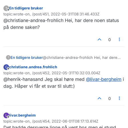
En tidligere bruker
?
Frakoblet
topic:wrote-on, /post/451, 2022-05-31T08:31:46.433Z
Sist endret av
@christiane-andrea-frohlich Hei, har dere noen status
på denne saken?
0
En tidligere bruker
@christiane-andrea-frohlich Hei, har dere
?
noen status på denne saken?
christiane.andrea.frohlich
C
Frakoblet
topic:wrote-on, /post/452, 2022-05-31T10:32:03.004Z
Sist endret av
@henrik-hanasand Jeg skal høre med
@
livar-bergheim
i
dag. Håper vi får et svar til slutt:)
0
livar.bergheim
L
Frakoblet
topic:wrote-on, /post/454, 2022-06-01T08:17:13.614Z
Sist endret av
Det hadde dessverre ligge på vent hos meg ei stund.