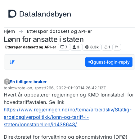
Hopp til innhold
Hjem
Etterspør datasett og API-er
Lønn for ansatte i staten
Etterspør datasett og API-er
7
3
8.3k
1
guest-login-reply
En tidligere bruker
?
Frakoblet
topic:wrote-on, /post/266, 2022-01-19T14:26:42.112Z
Sist endret av
Hvert år oppdaterer regjeringen og KMD lønnstabell for
hovedtariffavtalen. Se link
https://www.regjeringen.no/no/tema/arbeidsliv/Statlig-
arbeidsgiverpolitikk/lonn-og-tariff-i-
staten/lonnstabellen/id438643/
.
Direktoratet for forvaltning og økonomistyring (DFØ)