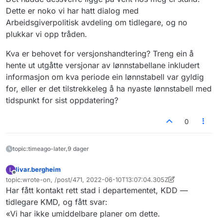
Dette er noko vi har hatt dialog med
Arbeidsgiverpolitisk avdeling om tidlegare, og no
plukkar vi opp tråden.
Kva er behovet for versjonshandtering? Treng ein å
hente ut utgåtte versjonar av lønnstabellane inkludert
informasjon om kva periode ein lønnstabell var gyldig
for, eller er det tilstrekkeleg å ha nyaste lønnstabell med
tidspunkt for sist oppdatering?
0
topic:timeago-later,9 dager
livar.bergheim
L
Frakoblet
topic:wrote-on, /post/471, 2022-06-10T13:07:04.305Z
Sist endret av livar.bergheim
6. okt. 2022, 13:10
Har fått kontakt rett stad i departementet, KDD —
tidlegare KMD, og fått svar:
«Vi har ikke umiddelbare planer om dette.