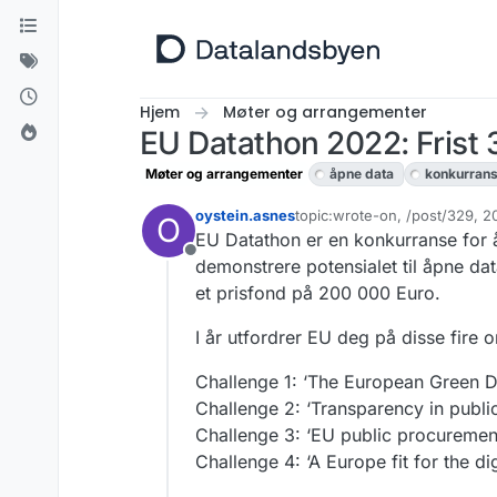
Hopp til innhold
Hjem
Møter og arrangementer
EU Datathon 2022: Frist 
Møter og arrangementer
åpne data
konkurran
oystein.asnes
topic:wrote-on, /post/329, 
O
Sist endret av oystein.asnes
EU Datathon er en konkurranse for åp
Frakoblet
demonstrere potensialet til åpne dat
et prisfond på 200 000 Euro.
I år utfordrer EU deg på disse fire
Challenge 1: ‘The European Green D
Challenge 2: ‘Transparency in publi
Challenge 3: ‘EU public procuremen
Challenge 4: ‘A Europe fit for the dig