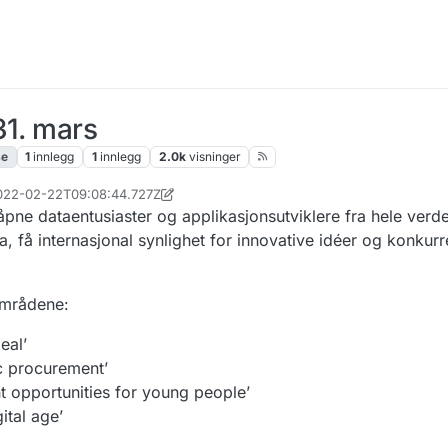
31. mars
se
1
innlegg
1
innlegg
2.0k
visninger
2022-02-22T09:08:44.727Z
ne dataentusiaster og applikasjonsutviklere fra hele verden
a, få internasjonal synlighet for innovative idéer og konkur
 områdene:
eal’
c procurement’
t opportunities for young people’
ital age’