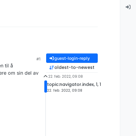
guest-login-reply
#1
 til å
oldest-to-newest
rere om sin del av
22. feb. 2022, 09:08
topic:navigator.index, 1, 1
22. feb. 2022, 09:08