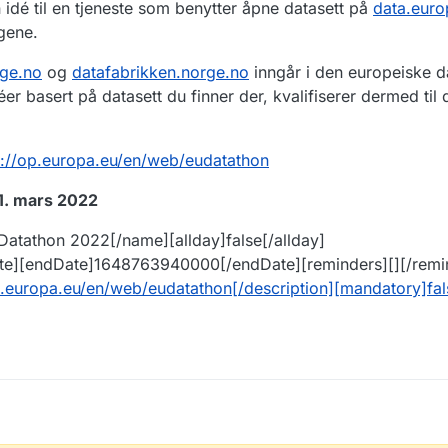
idé til en tjeneste som benytter åpne datasett på
data.euro
ngene.
rge.no
og
datafabrikken.norge.no
inngår i den europeiske d
éer basert på datasett du finner der, kvalifiserer dermed til 
s://op.europa.eu/en/web/eudatathon
31. mars 2022
 Datathon 2022[/name][allday]false[/allday]
te][endDate]1648763940000[/endDate][reminders][][/remin
p.europa.eu/en/web/eudatathon[/description][mandatory]fa