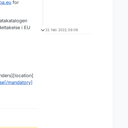
pa.eu
for
atakatalogen
deltakelse i EU
22. feb. 2022, 09:08
ders][location]
lse[/mandatory]