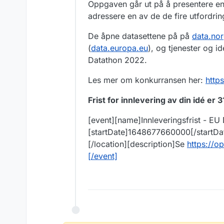
Oppgaven går ut på å presentere en 
adressere en av de de fire utfordri
De åpne datasettene på på
data.no
(
data.europa.eu
), og tjenester og id
Datathon 2022.
Les mer om konkurransen her:
http
Frist for innlevering av din idé er 
[event][name]Innleveringsfrist - EU
[startDate]1648677660000[/startDa
[/location][description]Se
https://o
[/event]