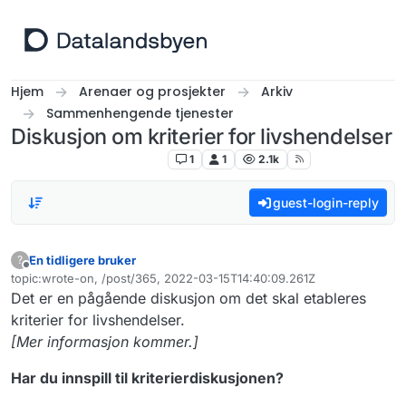
Hopp til innhold
Hjem
Arenaer og prosjekter
Arkiv
Sammenhengende tjenester
Diskusjon om kriterier for livshendelser
Sammenhengende tjenester
1
1
2.1k
guest-login-reply
En tidligere bruker
?
Frakoblet
topic:wrote-on, /post/365, 2022-03-15T14:40:09.261Z
Sist endret av
Det er en pågående diskusjon om det skal etableres
kriterier for livshendelser.
[Mer informasjon kommer.]
Har du innspill til kriterierdiskusjonen?