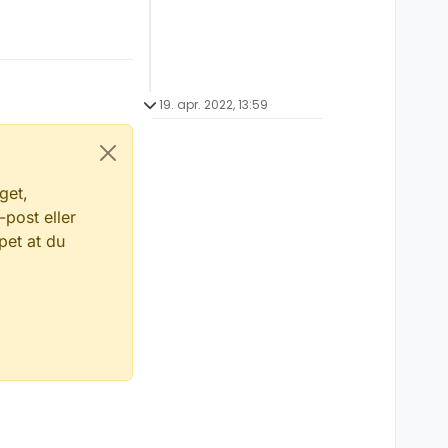
19. apr. 2022, 13:59
get,
-post eller
pet at du