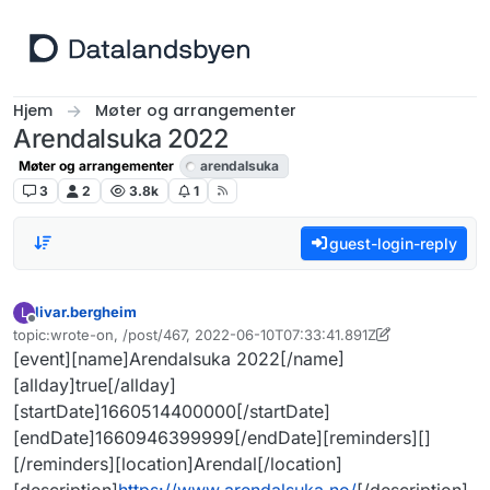
Hopp til innhold
Hjem
Møter og arrangementer
Arendalsuka 2022
Møter og arrangementer
arendalsuka
3
2
3.8k
1
guest-login-reply
livar.bergheim
L
Frakoblet
topic:wrote-on, /post/467, 2022-06-10T07:33:41.891Z
Sist endret av livar.bergheim
[event][name]Arendalsuka 2022[/name]
[allday]true[/allday]
[startDate]1660514400000[/startDate]
[endDate]1660946399999[/endDate][reminders][]
[/reminders][location]Arendal[/location]
[description]
https://www.arendalsuka.no/
[/description]