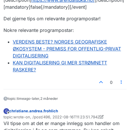
[mandatory]false[/mandatory][/event]
Del gjerne tips om relevante programpostar!
Nokre relevante programpostar:
VERDENS BESTE? NORGES GEOGRAFISKE
ØKOSYSTEM - PREMISS FOR OFFENTLIG-PRIVAT
DIGITALISERING
KAN DIGITALISERING GI MER STRØMNETT
RASKERE?
0
topic:timeago-later,2 måneder
christiane.andrea.frohlich
C
Frakoblet
topic:wrote-on, /post/496, 2022-08-16T11:23:51.794Z
Sist endret av christiane.andrea.frohlich
Vil tipse om at det er mange innlegg som handler om