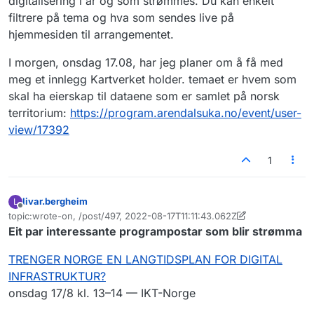
digitalisering i år og som strømmes. Du kan enkelt
filtrere på tema og hva som sendes live på
hjemmesiden til arrangementet.
I morgen, onsdag 17.08, har jeg planer om å få med
meg et innlegg Kartverket holder. temaet er hvem som
skal ha eierskap til dataene som er samlet på norsk
territorium:
https://program.arendalsuka.no/event/user-
view/17392
1
livar.bergheim
L
Frakoblet
topic:wrote-on, /post/497, 2022-08-17T11:11:43.062Z
Sist endret av livar.bergheim
Eit par interessante programpostar som blir strømma
TRENGER NORGE EN LANGTIDSPLAN FOR DIGITAL
INFRASTRUKTUR?
onsdag 17/8 kl. 13–14 — IKT-Norge