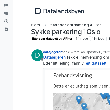
Hopp til innhold
Hjem
Etterspør datasett og API-er
Sykkelparkering i Oslo
Etterspør datasett og API-er
1
innlegg
1
innlegg
datajegeren
topic:wrote-on, /post/516, 20
D
Sist endret av livar.bergheim
Datajegeren
fekk ei henvending om 
Frakoblet
Etter litt leiting, fann vi
eit datasett