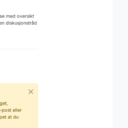
ase med oversikt
gen diskusjonstråd
get,
-post eller
pet at du