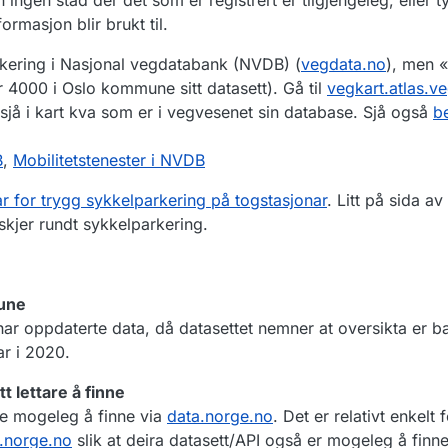
ingen stad der det som er registrert er tilgjengeleg, eller t
rmasjon blir brukt til.
kering i Nasjonal vegdatabank (NVDB) (
vegdata.no
), men «
r 4000 i Oslo kommune sitt datasett). Gå til
vegkart.atlas.v
sjå i kart kva som er i vegvesenet sin database. Sjå også
b
B
,
Mobilitetstenester i NVDB
r for trygg sykkelparkering på togstasjonar
. Litt på sida a
skjer rundt sykkelparkering.
mune
r oppdaterte data, då datasettet nemner at oversikta er b
ar i 2020.
t lettare å finne
je mogeleg å finne via
data.norge.no
. Det er relativt enkel
.norge.no
slik at deira datasett/API også er mogeleg å finne