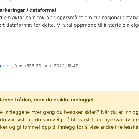
arkeringar / dataformat
med ein aktør som tok opp spørsmålet om ein nasjonal datab
t dataformat for dette. Vi skal oppmode til å starte ein ei
egeren
, /post/528,
23. sep. 2022, 15:49
 i denne tråden, men du er ikke innlogget.
e innleggene hver gang du besøker siden? Når du er innlog
 du var sist, og du kan velge å bli varslet om nye svar (via e
r og gi tommel opp til innlegg for å vise andre i fellesska