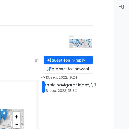
guest-login-reply
#1
oldest-to-newest
13. sep. 2022, 19:24
topic:navigator.index, 1, 1
13. sep. 2022, 19:24