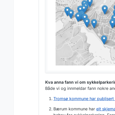
Kva anna fann vi om sykkelparker
Både vi og innmeldar fann nokre an
Tromsø kommune har publisert e
Bærum kommune har
eit skjem