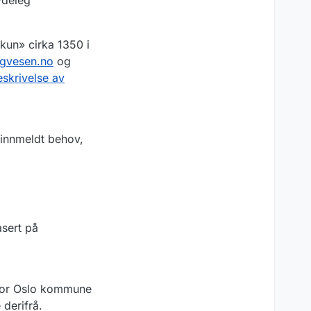
ydeleg
kun» cirka 1350 i
egvesen.no
og
eskrivelse av
v innmeldt behov,
asert på
t for Oslo kommune
 derifrå.