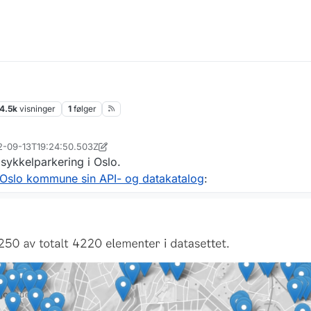
14.5k
visninger
1
følger
22-09-13T19:24:50.503Z
sykkelparkering i Oslo.
 i Oslo kommune sin API- og datakatalog
: