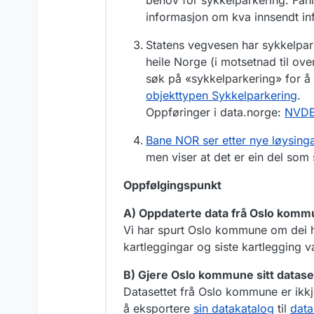
behov for sykkelparkering. Fann 
informasjon om kva innsendt info
Statens vegvesen har sykkelpar
heile Norge (i motsetnad til ove
søk på «sykkelparkering» for å 
objekttypen Sykkelparkering
.
Oppføringer i data.norge:
NVD
Bane NOR ser etter nye løysinga
men viser at det er ein del som 
Oppfølgingspunkt
A) Oppdaterte data frå Oslo kom
Vi har spurt Oslo kommune om dei ha
kartleggingar og siste kartlegging v
B) Gjere Oslo kommune sitt dataset
Datasettet frå Oslo kommune er ikk
å eksportere
sin datakatalog
til
data