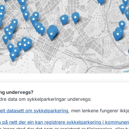
ing undervegs?
dre data om sykkelparkeringar undervegs:
it datasett om sykkelparkering
, men lenkene fungerer ikkje
a på nett der ein kan registrere sykkelparkering i kommunen