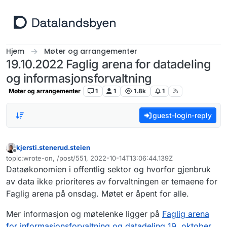
Hopp til innhold
Hjem
Møter og arrangementer
19.10.2022 Faglig arena for datadeling
og informasjonsforvaltning
Møter og arrangementer
1
1
1.8k
1
guest-login-reply
kjersti.stenerud.steien
Frakoblet
topic:wrote-on, /post/551, 2022-10-14T13:06:44.139Z
Sist endret av
Dataøkonomien i offentlig sektor og hvorfor gjenbruk
av data ikke prioriteres av forvaltningen er temaene for
Faglig arena på onsdag. Møtet er åpent for alle.
Mer informasjon og møtelenke ligger på
Faglig arena
for informasjonsforvaltning og datadeling 19. oktober