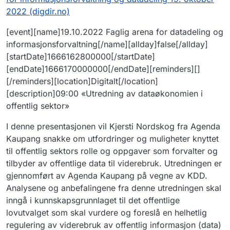
2022 (digdir.no)
[event][name]19.10.2022 Faglig arena for datadeling og
informasjonsforvaltning[/name][allday]false[/allday]
[startDate]1666162800000[/startDate]
[endDate]1666170000000[/endDate][reminders][]
[/reminders][location]Digitalt[/location]
[description]09:00 «Utredning av dataøkonomien i
offentlig sektor»
I denne presentasjonen vil Kjersti Nordskog fra Agenda
Kaupang snakke om utfordringer og muligheter knyttet
til offentlig sektors rolle og oppgaver som forvalter og
tilbyder av offentlige data til viderebruk. Utredningen er
gjennomført av Agenda Kaupang på vegne av KDD.
Analysene og anbefalingene fra denne utredningen skal
inngå i kunnskapsgrunnlaget til det offentlige
lovutvalget som skal vurdere og foreslå en helhetlig
regulering av viderebruk av offentlig informasjon (data)