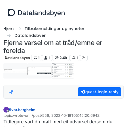
Hopp til innhold
Hjem
Tilbakemeldinger og nyheter
Datalandsbyen
Fjerna varsel om at tråd/emne er
forelda
Datalandsbyen
1
1
2.0k
1
guest-login-reply
livar.bergheim
L
Frakoblet
topic:wrote-on, /post/556, 2022-10-19T05:45:20.694Z
Sist endret av
Tidlegare vart du møtt med eit advarsel dersom du