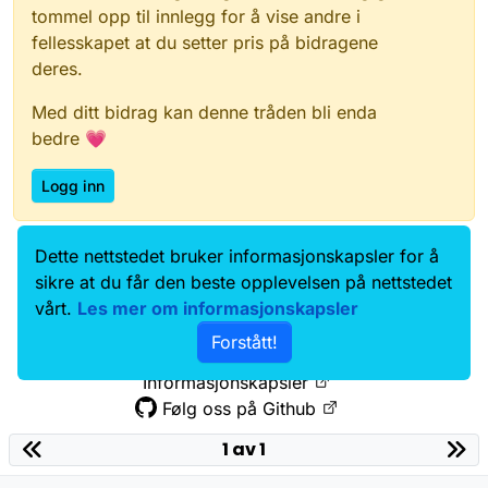
tommel opp til innlegg for å vise andre i
fellesskapet at du setter pris på bidragene
deres.
Med ditt bidrag kan denne tråden bli enda
bedre 💗
Logg inn
Dette nettstedet bruker informasjonskapsler for å
Data.norge.no
Kontakt oss
sikre at du får den beste opplevelsen på nettstedet
Samtykke og brukervilkår
vårt.
Les mer om informasjonskapsler
Tilgjengelighetserklæring
Forstått!
Personvernerklæring
Informasjonskapsler
Følg oss på Github
1 av 1