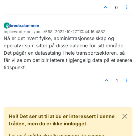
0
brede.dammen
B
Frakoblet
topic:wrote-on, /post/568, 2022-10-27T10:44:16.488Z
Sist endret av
Nå er det hvert fylke, administrasjonsselskap og
operatør som sitter på disse dataene for sitt område.
Det pågår en datasatsing i hele transportsektoren, så
får vi se om det blir lettere tilgjengelig data på et senere
tidspunkt.
1
Hei! Det ser ut til at du er interessert i denne
tråden, men du er ikke innlogget.
Lei av å måtte skrolle gjennom de samme