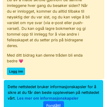
innleggene hver gang du besøker siden? Når
du er innlogget, kommer du alltid tilbake til
nøyaktig der du var sist, og du kan velge å bli
varslet om nye svar (via e-post eller push-
varsel). Du kan også lagre bokmerker og gi
tommel opp til innlegg for å vise andre i
fellesskapet at du setter pris på bidragene
deres.
Med ditt bidrag kan denne tråden bli enda
bedre 💗
Logg inn
Dette nettstedet bruker informasjonskapsler for å
Data.norge.no
Kontakt oss
sikre at du får den beste opplevelsen på nettstedet
Samtykke og brukervilkår
vårt.
Les mer om informasjonskapsler
Tilgjengelighetserklæring
Forstått!