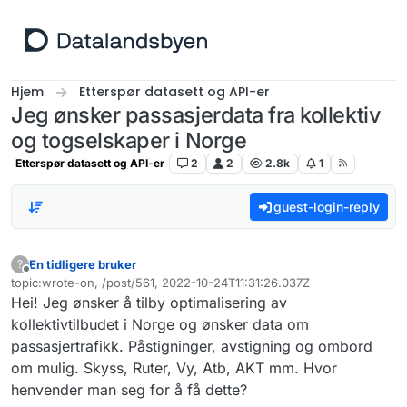
Hopp til innhold
Hjem
Etterspør datasett og API-er
Jeg ønsker passasjerdata fra kollektiv
og togselskaper i Norge
Etterspør datasett og API-er
2
2
2.8k
1
guest-login-reply
En tidligere bruker
?
Frakoblet
topic:wrote-on, /post/561, 2022-10-24T11:31:26.037Z
Sist endret av
Hei! Jeg ønsker å tilby optimalisering av
kollektivtilbudet i Norge og ønsker data om
passasjertrafikk. Påstigninger, avstigning og ombord
om mulig. Skyss, Ruter, Vy, Atb, AKT mm. Hvor
henvender man seg for å få dette?