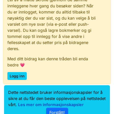
innleggene hver gang du besøker siden? Når
du er innlogget, kommer du alltid tilbake til
nøyaktig der du var sist, og du kan velge å bli
varslet om nye svar (via e-post eller push-
varsel). Du kan også lagre bokmerker og gi
tommel opp til innlegg for å vise andre i
fellesskapet at du setter pris på bidragene
deres.
Med ditt bidrag kan denne tråden bli enda
bedre 💗
Logg inn
Dette nettstedet bruker informasjonskapsler for å
Data.norge.no
Kontakt oss
sikre at du får den beste opplevelsen på nettstedet
Samtykke og brukervilkår
vårt.
Les mer om informasjonskapsler
Tilgjengelighetserklæring
Forstått!