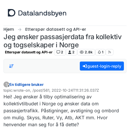
Hopp til innhold
Hjem
Etterspør datasett og API-er
Jeg ønsker passasjerdata fra kollektiv
og togselskaper i Norge
Etterspør datasett og API-er
2
2
2.8k
1
guest-login-reply
En tidligere bruker
?
Frakoblet
topic:wrote-on, /post/561, 2022-10-24T11:31:26.037Z
Sist endret av
Hei! Jeg ønsker å tilby optimalisering av
kollektivtilbudet i Norge og ønsker data om
passasjertrafikk. Påstigninger, avstigning og ombord
om mulig. Skyss, Ruter, Vy, Atb, AKT mm. Hvor
henvender man seg for å få dette?