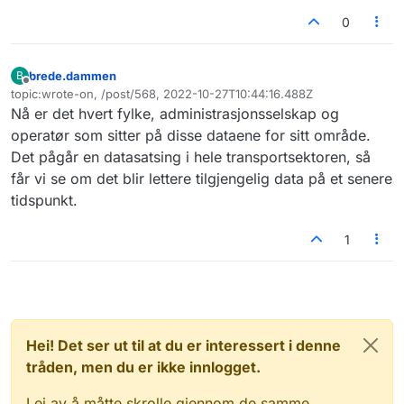
0
brede.dammen
B
Frakoblet
topic:wrote-on, /post/568, 2022-10-27T10:44:16.488Z
Sist endret av
Nå er det hvert fylke, administrasjonsselskap og
operatør som sitter på disse dataene for sitt område.
Det pågår en datasatsing i hele transportsektoren, så
får vi se om det blir lettere tilgjengelig data på et senere
tidspunkt.
1
Hei! Det ser ut til at du er interessert i denne
tråden, men du er ikke innlogget.
Lei av å måtte skrolle gjennom de samme