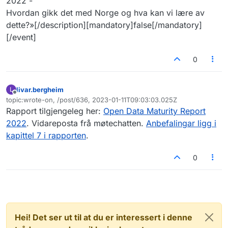
2022 -
Hvordan gikk det med Norge og hva kan vi lære av
dette?»[/description][mandatory]false[/mandatory]
[/event]
0
livar.bergheim
L
Frakoblet
topic:wrote-on, /post/636, 2023-01-11T09:03:03.025Z
Sist endret av
Rapport tilgjengeleg her:
Open Data Maturity Report
2022
. Vidareposta frå møtechatten.
Anbefalingar ligg i
kapittel 7 i rapporten
.
0
Hei! Det ser ut til at du er interessert i denne