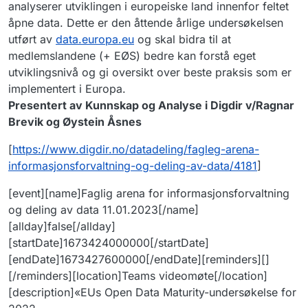
analyserer utviklingen i europeiske land innenfor feltet
åpne data. Dette er den åttende årlige undersøkelsen
utført av
data.europa.eu
og skal bidra til at
medlemslandene (+ EØS) bedre kan forstå eget
utviklingsnivå og gi oversikt over beste praksis som er
implementert i Europa.
Presentert av Kunnskap og Analyse i Digdir v/Ragnar
Brevik og Øystein Åsnes
[
https://www.digdir.no/datadeling/fagleg-arena-
informasjonsforvaltning-og-deling-av-data/4181
]
[event][name]Faglig arena for informasjonsforvaltning
og deling av data 11.01.2023[/name]
[allday]false[/allday]
[startDate]1673424000000[/startDate]
[endDate]1673427600000[/endDate][reminders][]
[/reminders][location]Teams videomøte[/location]
[description]«EUs Open Data Maturity-undersøkelse for