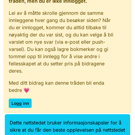
tråden, men du er ikke innlogget.
Lei av å måtte skrolle gjennom de samme
innleggene hver gang du besøker siden? Når
du er innlogget, kommer du alltid tilbake til
nøyaktig der du var sist, og du kan velge å bli
varslet om nye svar (via e-post eller push-
varsel). Du kan også lagre bokmerker og gi
tommel opp til innlegg for å vise andre i
fellesskapet at du setter pris på bidragene
deres.
Med ditt bidrag kan denne tråden bli enda
bedre 💗
Logg inn
Dette nettstedet bruker informasjonskapsler for å
Data.norge.no
Kontakt oss
sikre at du får den beste opplevelsen på nettstedet