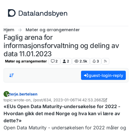
Hopp til innhold
Hjem
Møter og arrangementer
Faglig arena for
informasjonsforvaltning og deling av
data 11.01.2023
Møter og arrangementer
2
2
2.5k
3
guest-login-reply
terje.bertelsen
T
Frakoblet
topic:wrote-on, /post/634, 2023-01-06T14:42:53.266Z
Sist endret av terje.bertelsen
1. sep. 2023, 09:17
«EUs Open Data Maturity-undersøkelse for 2022 -
Hvordan gikk det med Norge og hva kan vi lære av
dette?»
Open Data Maturity - undersøkelsen for 2022 måler og