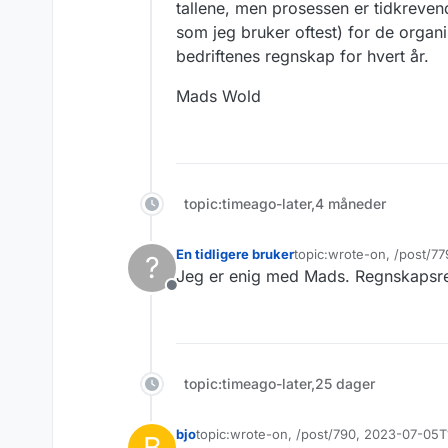
tallene, men prosessen er tidkreven
som jeg bruker oftest) for de organ
bedriftenes regnskap for hvert år.
Mads Wold
topic:timeago-later,4 måneder
En tidligere bruker
topic:wrote-on, /post/7
?
Sist endret av
Jeg er enig med Mads. Regnskapsreg
Frakoblet
topic:timeago-later,25 dager
bjo
topic:wrote-on, /post/790, 2023-07-05T
B
Sist endret av