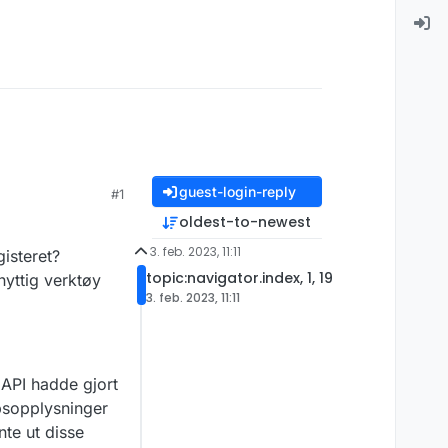
guest-login-reply
#1
oldest-to-newest
3. feb. 2023, 11:11
isteret?
topic:navigator.index, 1, 19
nyttig verktøy
3. feb. 2023, 11:11
 API hadde gjort
apsopplysninger
nte ut disse