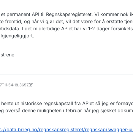
 et permanent API til Regnskapsregisteret. Vi kommer nok ikk
 fremtid, og når vi gjør det, vil det være for å erstatte tje
dsdata. I det midlertidige APIet har vi 1-2 dager forsinkel
ilgjengeliggjort.
strene
7T11:54:18.365Z
 hente ut historiske regnskapstall fra APIet så jeg er fornø
 jeg overså denne muligheten i februar når jeg sjekket dokum
s://data.brreg.no/regnskapsregisteret/regnskap/swagger-u