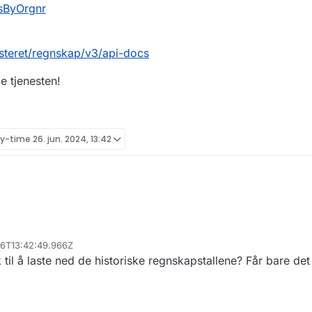
csByOrgnr
isteret/regnskap/v3/api-docs
ge tjenesten!
ly-time
26. jun. 2024, 13:42
-26T13:42:49.966Z
nte ut historiske regnskapstall fra APIet så jeg er fornøyd! Usikker på om dette er
til å laste ned de historiske regnskapstallene? Får bare det
 overså denne muligheten i februar når jeg sjekket dokumentasjonen til
r:
https://data.brreg.no/regnskapsregisteret/regnskap/swagger-ui/swag
tisticsByOrgnr