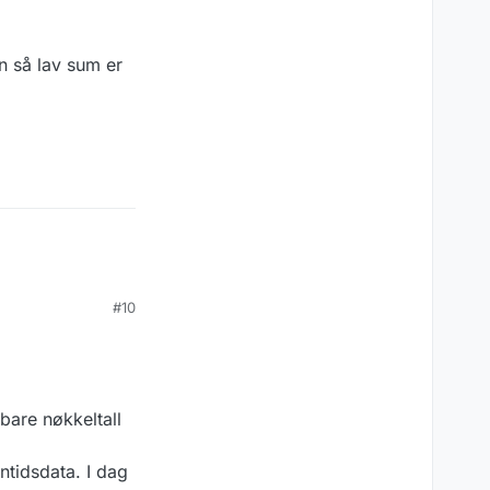
n så lav sum er
#10
 bare nøkkeltall
nntidsdata. I dag