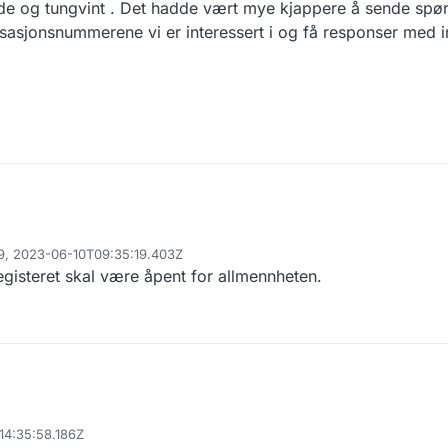
de og tungvint . Det hadde vært mye kjappere å sende spørr
isasjonsnummerene vi er interessert i og få responser med 
79, 2023-06-10T09:35:19.403Z
isteret skal være åpent for allmennheten.
14:35:58.186Z