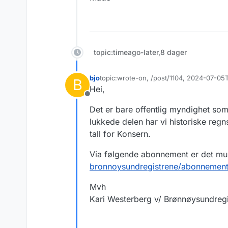
topic:timeago-later,8 dager
bjo
topic:wrote-on, /post/1104, 2024-07-05
B
Sist endret av
Hei,
Frakoblet
Det er bare offentlig myndighet som 
lukkede delen har vi historiske regns
tall for Konsern.
Via følgende abonnement er det muli
bronnoysundregistrene/abonnemen
Mvh
Kari Westerberg v/ Brønnøysundregi