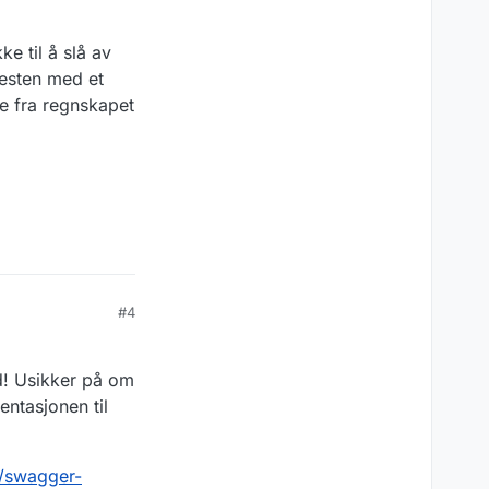
e til å slå av
nesten med et
se fra regnskapet
#4
yd! Usikker på om
entasjonen til
i/swagger-