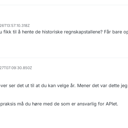
sregisteret/regnskap/v3/api-docs
nyttige tjenesten!
26T13:57:10.318Z
nte ut historiske regnskapstall fra APIet så jeg er fornøyd! Usikker på om dette er
 fikk til å hente de historiske regnskapstallene? Får bare o
 overså denne muligheten i februar når jeg sjekket dokumentasjonen til
r:
https://data.brreg.no/regnskapsregisteret/regnskap/swagger-ui/swag
tisticsByOrgnr
sregisteret/regnskap/v3/api-docs
nyttige tjenesten!
-27T07:09:30.850Z
er ser det ut til at du kan velge år. Mener det var dette jeg
 praksis må du høre med de som er ansvarlig for APIet.