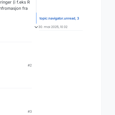
inger (i f.eks R
infromasjon fra
topic:navigator.unread, 3
30. mai 2025, 10:32
#2
#3