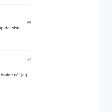
#6
pp det siste
ger-
#7
 brukte når jeg