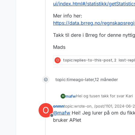
ui/index.html#/statistikk/getStatisti
Mer info her:
https://data.brreg.no/regnskapsreg
Takk til dere i Brreg for denne nytti
Mads
O
topic:replies-to-this-post, 2
last-rep
topic:timeago-later,12 måneder
Hei og tusen takk for svar Kari
mafw
M
onmn
topic:wrote-on, /post/1101, 2024-06
O
Nå ser det faktisk ut som det går an he
Sist endret av
@
mafw
Hei! Jeg lurer på om du fikk 
ny funksjonalitet, eller om jeg
Frakoblet
programmeringsgrensesnittet.
Funksjonaliteten kan testes he
bruker APIet
ui/index.html#/statistikk/getSta
Mer info her: