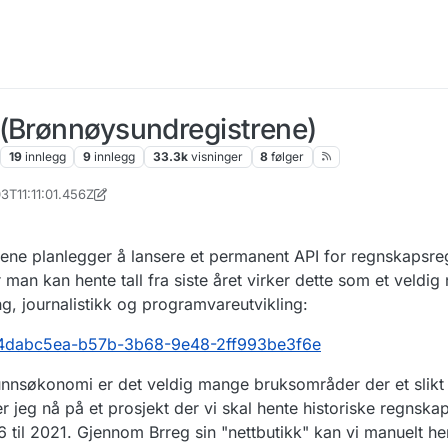
 (Brønnøysundregistrene)
19
innlegg
9
innlegg
33.3k
visninger
8
følger
3T11:11:01.456Z
2023, 12:04
ene planlegger å lansere et permanent API for regnskapsreg
 man kan hente tall fra siste året virker dette som et veldig 
, journalistikk og programvareutvikling:
es/4dabc5ea-b57b-3b68-9e48-2ff993be3f6e
unnsøkonomi er det veldig mange bruksområder der et slikt
r jeg nå på et prosjekt der vi skal hente historiske regnsk
 til 2021. Gjennom Brreg sin "nettbutikk" kan vi manuelt he