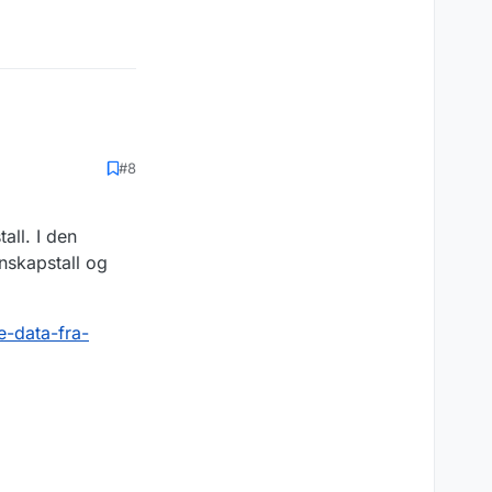
#8
all. I den
gnskapstall og
e-data-fra-