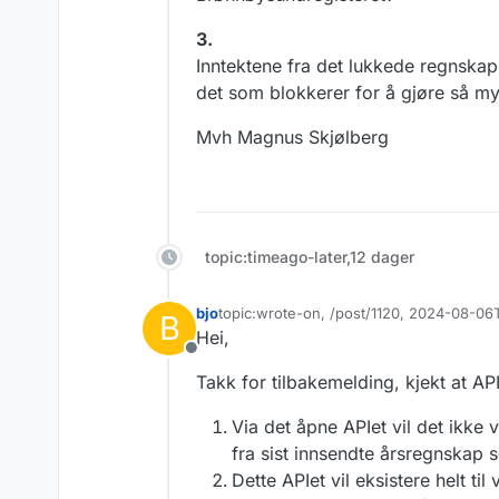
3.
Inntektene fra det lukkede regnskap
det som blokkerer for å gjøre så mye
Mvh Magnus Skjølberg
topic:timeago-later,12 dager
bjo
topic:wrote-on, /post/1120, 2024-08-06T
B
Sist endret av
Hei,
Frakoblet
Takk for tilbakemelding, kjekt at AP
Via det åpne APIet vil det ikke v
fra sist innsendte årsregnskap s
Dette APIet vil eksistere helt ti