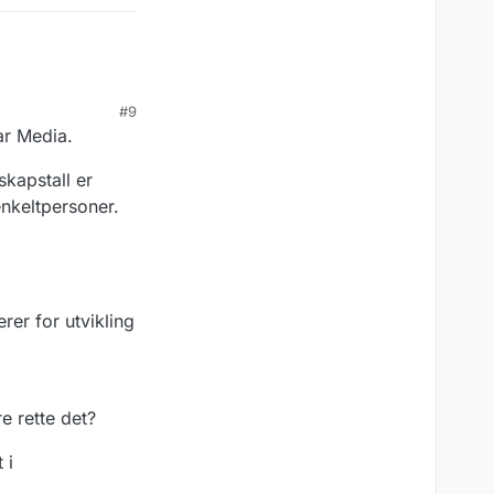
#9
ar Media.
skapstall er
enkeltpersoner.
rer for utvikling
e rette det?
 i