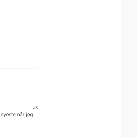
#5
 nyeste når jeg
ger-