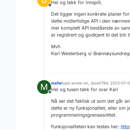
Hei og takk for innspill,
Frakoblet
Det ligger ingen konkrete planer for
dette midlertidige API i den nærmeste
mer komplett API bestående av sannti
er registrert og godkjent til det blir t
Mvh
Kari Westerberg v/ Brønnøysundregi
mafw
topic:wrote-on, /post/794, 2023-07-0
M
Sist endret av mafw
7. jul. 2023, 11:55
Hei og tusen takk for svar Kari
Frakoblet
Nå ser det faktisk ut som det går an
dette er ny funksjonalitet, eller om
programmeringsgrensesnittet.
Funksjonaliteten kan testes her:
http