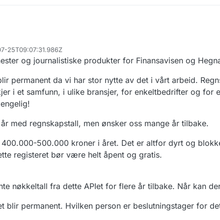
-07-25T09:07:31.986Z
enester og journalistiske produkter for Finansavisen og Hegn
lir permanent da vi har stor nytte av det i vårt arbeid. Regn
er i et samfunn, i ulike bransjer, for enkeltbedrifter og for 
jengelig!
ett år med regnskapstall, men ønsker oss mange år tilbake.
400.000-500.000 kroner i året. Det er altfor dyrt og blokke
tte registeret bør være helt åpent og gratis.
e nøkkeltall fra dette APIet for flere år tilbake. Når kan der
 blir permanent. Hvilken person er beslutningstager for det