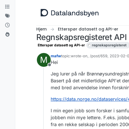
Hopp til innhold
Hjem
Etterspør datasett og API-er
Regnskapsregisteret API
Etterspør datasett og API-er
regnskapsregisteret
mafw
topic:wrote-on, /post/659, 2023-02-0
M
Sist endret av livar.bergheim
11. okt. 
Hei
Frakoblet
Jeg lurer på når Brønnøysundregistr
Basert på det midlertidige API'et der
med bred anvendelse innen forskning
https://data.norge.no/dataservic
I min egen jobb som forsker i samf
jobben min mye lettere. F.eks. jobbe
fra en rekke selskap i perioden 2006