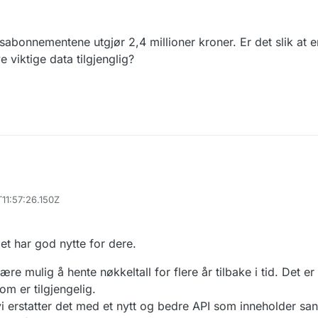
sabonnementene utgjør 2,4 millioner kroner. Er det slik at e
 viktige data tilgjenglig?
11:57:26.150Z
Iet har god nytte for dere.
ære mulig å hente nøkkeltall for flere år tilbake i tid. Det er
om er tilgjengelig.
l vi erstatter det med et nytt og bedre API som inneholder sa