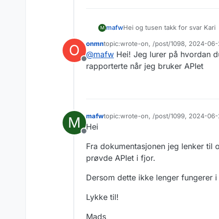
https://data.brreg.no/regnskap
Takk til dere i Brreg for denne 
Hei og tusen takk for svar Kari
mafw
M
Mads
onmn
topic:wrote-on, /post/1098, 2024-06-
O
Nå ser det faktisk ut som det går an he
Sist endret av
@
mafw
Hei! Jeg lurer på hvordan du
ny funksjonalitet, eller om jeg
Frakoblet
programmeringsgrensesnittet.
Funksjonaliteten kan testes he
rapporterte når jeg bruker APIet
ui/index.html#/statistikk/getSta
Mer info her:
https://data.brreg.no/regnskap
Takk til dere i Brreg for denne 
mafw
topic:wrote-on, /post/1099, 2024-06
M
Sist endret av
Mads
Hei
Frakoblet
Fra dokumentasjonen jeg lenker til ov
prøvde APIet i fjor.
Dersom dette ikke lenger fungerer i
Lykke til!
Mads