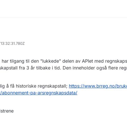
T13:32:31.780Z
har tilgang til den "lukkede" delen av APIet med regnskapst
kapstall fra 3 år tilbake i tid. Den inneholder også flere re
g å få historiske regnskapstall;
https://www.brreg.no/bruk
t/abonnement-pa-arsregnskapsdata/
strene