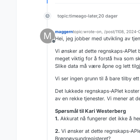
topic:timeago-later,20 dager
maggern
topic:wrote-on, /post/1108, 2024
M
Sist endret av
Hei, jeg jobber med utvikling av tj
Frakoblet
Vi ønsker at dette regnskaps-APIet b
meget viktig for å forstå hva som skj
Slike data må være åpne og lett tilg
Vi ser ingen grunn til å bare tilby 
Det lukkede regnskaps-APIet koster 
av en rekke tjenester. Vi mener at de
Spørsmål til Kari Westerberg
1.
Akkurat nå fungerer det ikke å hent
2.
Vi ønsker at dette regnskaps-APIet
Brønnøysundregisteret?