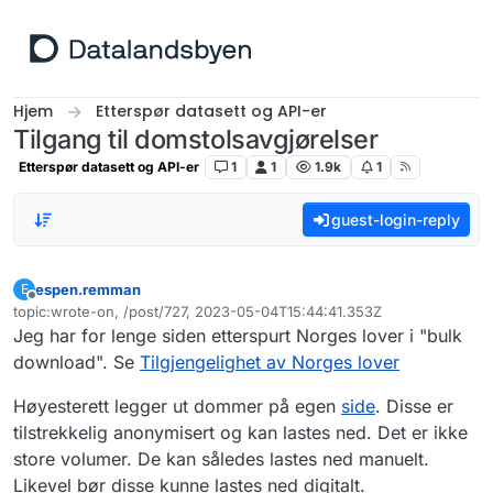
Hopp til innhold
Hjem
Etterspør datasett og API-er
Tilgang til domstolsavgjørelser
Etterspør datasett og API-er
1
1
1.9k
1
guest-login-reply
espen.remman
E
Frakoblet
topic:wrote-on, /post/727, 2023-05-04T15:44:41.353Z
Sist endret av
Jeg har for lenge siden etterspurt Norges lover i "bulk
download". Se
Tilgjengelighet av Norges lover
Høyesterett legger ut dommer på egen
side
. Disse er
tilstrekkelig anonymisert og kan lastes ned. Det er ikke
store volumer. De kan således lastes ned manuelt.
Likevel bør disse kunne lastes ned digitalt.