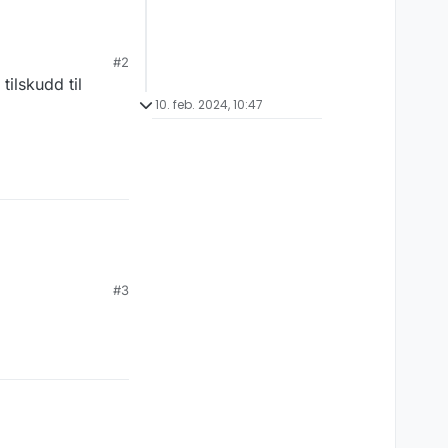
#2
tilskudd til
10. feb. 2024, 10:47
#3