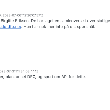
97, 2023-07-06T12:26:07.571Z
irgitte Eriksen. De har laget en samleoversikt over statlige 
kudd.dfo.no/
. Hun har nok mer info på ditt spørsmål.
2023-07-31T11:34:03.444Z
ter, blant annet DFØ, og spurt om API for dette.