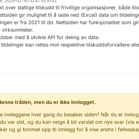
88, 2024-02-10T10:47:55.675Z
t over statlige tilskudd til frivillige organisasjoner, både ti
ttsiden gir mulighet til å laste ned (Excel) data om tildelin
ningen er fra 2021 til dd. Nettsiden har funksjonalitet som gir
 virksomheter.
bber med å utvikle API for deling av data.
ldelinger kan rettes mot respektive tilskuddsforvaltere elle
 i denne tråden, men du er ikke innlogget.
e innleggene hver gang du besøker siden? Når du er innlog
 du var sist, og du kan velge å bli varslet om nye svar (via e
r og gi tommel opp til innlegg for å vise andre i fellesska