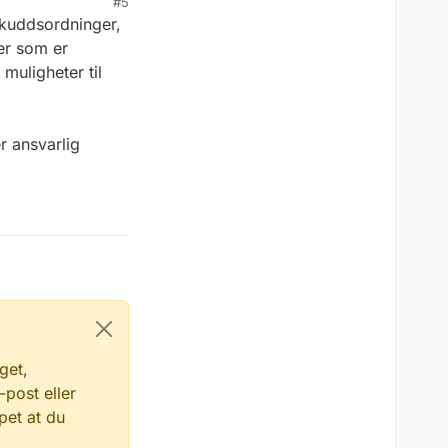
#5
lskuddsordninger,
ger som er
 muligheter til
r ansvarlig
get,
-post eller
pet at du