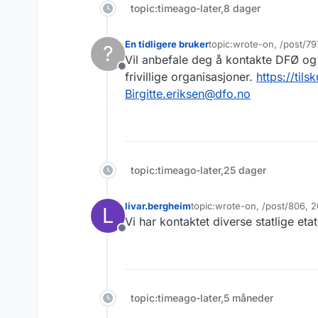
topic:timeago-later,8 dager
En tidligere bruker
topic:wrote-on, /post/7
?
Sist endret av
Vil anbefale deg å kontakte DFØ og B
Frakoblet
frivillige organisasjoner.
https://tils
Birgitte.eriksen@dfo.no
topic:timeago-later,25 dager
livar.bergheim
topic:wrote-on, /post/806, 
L
Sist endret av
Vi har kontaktet diverse statlige eta
Frakoblet
topic:timeago-later,5 måneder