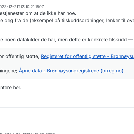
023-12-21T12:10:21.150Z
llestjenester om at de ikke har noe.
e deg fra de (eksempel på tilskuddsordninger, lenker til ove
 noen datakilder de har, men dette er konkrete tilskudd — 
or offentlig støtte;
Registeret for offentlig støtte - Brønnøys
dningene;
Åpne data - Brønnøysundregistrene (brreg.no)
tere her.