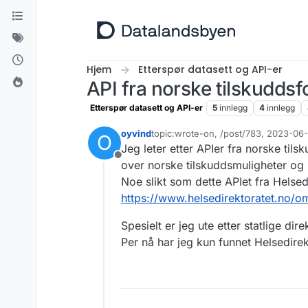
Hopp til innhold
Hjem
Etterspør datasett og API-er
API fra norske tilskuddsf
Etterspør datasett og API-er
5
innlegg
4
innlegg
oyvind
topic:wrote-on, /post/783, 2023-06
O
Sist endret av oyvind
Jeg leter etter APIer fra norske til
Frakoblet
over norske tilskuddsmuligheter og he
Noe slikt som dette APIet fra Helsed
https://www.helsedirektoratet.no/o
Spesielt er jeg ute etter statlige di
Per nå har jeg kun funnet Helsedirek