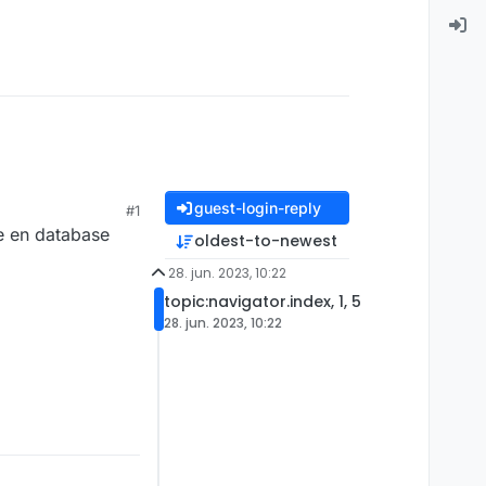
guest-login-reply
#1
re en database
oldest-to-newest
28. jun. 2023, 10:22
topic:navigator.index, 1, 5
28. jun. 2023, 10:22