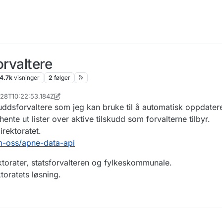
orvaltere
4.7k
visninger
2
følger
-28T10:22:53.184Z
skuddsforvaltere som jeg kan bruke til å automatisk oppdate
nte ut lister over aktive tilskudd som forvalterne tilbyr.
irektoratet.
m-oss/apne-data-api
rektorater, statsforvalteren og fylkeskommunale.
toratets løsning.