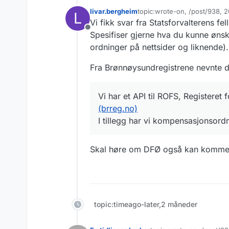
livar.bergheim
topic:wrote-on, /post/938, 2
L
Sist endret av
Vi fikk svar fra Statsforvalterens fe
Frakoblet
Spesifiser gjerne hva du kunne ønsk
ordninger på nettsider og liknende).
Fra Brønnøysundregistrene nevnte de
Vi har et API til ROFS, Registeret f
(brreg.no)
I tillegg har vi kompensasjonsor
Skal høre om DFØ også kan kommen
topic:timeago-later,2 måneder