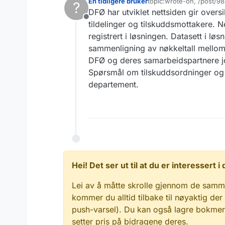
En tidligere bruker
topic:wrote-on, /post/9
?
Sist endret av
DFØ har utviklet nettsiden gir oversik
Frakoblet
tildelinger og tilskuddsmottakere. Ne
registrert i løsningen. Datasett i løs
sammenligning av nøkkeltall mellom
DFØ og deres samarbeidspartnere jo
Spørsmål om tilskuddsordninger og ti
departement.
Hei! Det ser ut til at du er interessert
Lei av å måtte skrolle gjennom de samm
kommer du alltid tilbake til nøyaktig der
push-varsel). Du kan også lagre bokmerke
setter pris på bidragene deres.