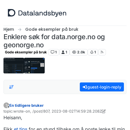
Hopp til innhold
Hjem
Gode eksempler på bruk
Enklere søk for data.norge.no og
geonorge.no
Gode eksempler på bruk
1
1
2.0k
1
guest-login-reply
En tidligere bruker
?
Frakoblet
topic:wrote-on, /post/807, 2023-08-02T14:59:28.208Z
Sist endret av En tidligere bruker
8. mar. 2023, 11:53
Heisann,
Fikk
et tips
for en stund tilbake om å poste lenke til min