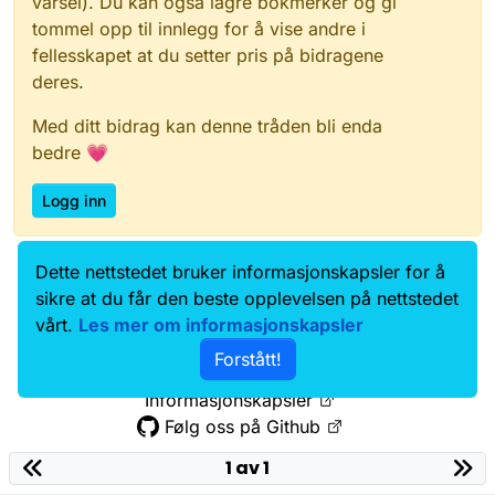
varsel). Du kan også lagre bokmerker og gi
tommel opp til innlegg for å vise andre i
fellesskapet at du setter pris på bidragene
deres.
Med ditt bidrag kan denne tråden bli enda
bedre 💗
Logg inn
Dette nettstedet bruker informasjonskapsler for å
Data.norge.no
Kontakt oss
sikre at du får den beste opplevelsen på nettstedet
Samtykke og brukervilkår
vårt.
Les mer om informasjonskapsler
Tilgjengelighetserklæring
Forstått!
Personvernerklæring
Informasjonskapsler
Følg oss på Github
1 av 1