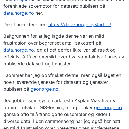
forenklede søkemotor for datasett publisert på
data.norge.no
her.
Den finner dere her:
https://data-norge.nystad.io/
Bakgrunnen for at jeg lagde denne var en mild
frustrasjon over begrenset antall søketreff på
data.norge.no
, og at det derfor ikke var så raskt og
effektivt å få en oversikt over hva som faktisk finnes av
publiserte datasett og tjenester.
I sommer har jeg oppfrisket denne, men også laget en
noe tilsvarende tjeneste for datasett og tjenester
publisert på
geonorge.no
.
Jeg jobber som systemarkitekt i Asplan Viak hvor vi
primært utvikler GIS-løsninger, og bruker
geonorge.no
ganske ofte til å finne gode eksempler og kilder til
diverse data. I den sammenheng har jeg også her hatt
en mild frustrasjon over presentasjonen av tjenestene,