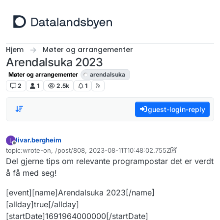
Hopp til innhold
Hjem
Møter og arrangementer
Arendalsuka 2023
Møter og arrangementer
arendalsuka
2
1
2.5k
1
guest-login-reply
livar.bergheim
L
Frakoblet
topic:wrote-on, /post/808, 2023-08-11T10:48:02.755Z
Sist endret av livar.bergheim
Del gjerne tips om relevante programpostar det er verdt
å få med seg!
[event][name]Arendalsuka 2023[/name]
[allday]true[/allday]
[startDate]1691964000000[/startDate]