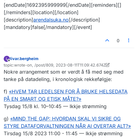
[endDate]1692395999999[/endDate][reminders][]
[/reminders][location][/location]
[description]
arendalsuka.no
[/description]
[mandatory]false[/mandatory][/event]
0
livar.bergheim
L
Frakoblet
topic:wrote-on, /post/809, 2023-08-11T11:09:42.674Z
Sist endret av livar.bergheim
Nokre arrangement som er verdt å få med seg med
tanke på datadeling, i kronologisk rekkefølgje:
f)
«HVEM TAR LEDELSEN FOR Å BRUKE HELSEDATA
PÅ EN SMART OG ETISK MÅTE?»
Tysdag 15/8 kl. 10–10:45 — Ikkje strømming
g)
«MIND THE GAP: HVORDAN SKAL VI SIKRE OG
STYRE DATAFORVALTNINGEN NÅR AI OVERTAR ALT?»
Tirsdag 15/8 2023 11:00 - 11:45 — Ikkje strømming