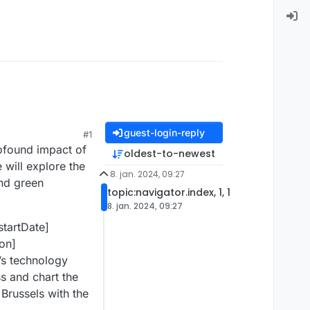
guest-login-reply
#1
rofound impact of
oldest-to-newest
 will explore the
8. jan. 2024, 09:27
and green
topic:navigator.index, 1, 1
8. jan. 2024, 09:27
startDate]
on]
e’s technology
s and chart the
 Brussels with the