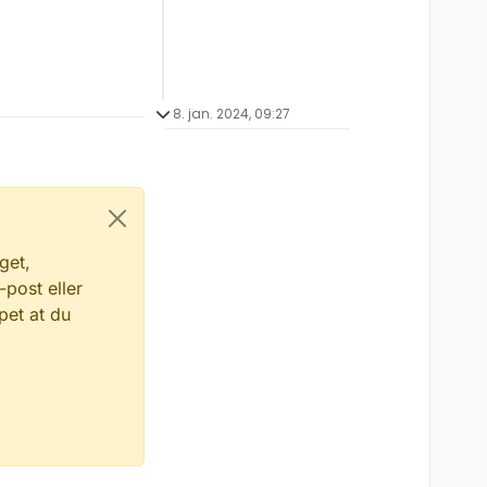
8. jan. 2024, 09:27
get,
-post eller
pet at du