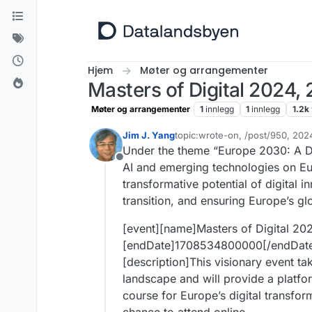
Hopp til innhold
Hjem
Møter og arrangementer
Masters of Digital 2024,
Møter og arrangementer
1
innlegg
1
innlegg
1.2k
Jim J. Yang
topic:wrote-on, /post/950, 20
Sist endret av Jim J. Yang
1. au
Under the theme “Europe 2030: A Dig
Frakoblet
AI and emerging technologies on Eur
transformative potential of digital 
transition, and ensuring Europe’s gl
[event][name]Masters of Digital 20
[endDate]1708534800000[/endDate][r
[description]This visionary event ta
landscape and will provide a platfo
course for Europe’s digital transfor