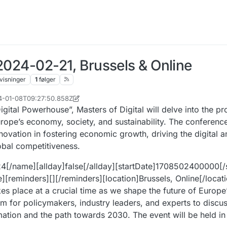
 2024-02-21, Brussels & Online
visninger
1
følger
24-01-08T09:27:50.858Z
g. 2024, 09:56
ital Powerhouse”, Masters of Digital will delve into the p
ope’s economy, society, and sustainability. The conference
innovation in fostering economic growth, driving the digital 
obal competitiveness.
24[/name][allday]false[/allday][startDate]1708502400000[/
eminders][][/reminders][location]Brussels, Online[/locati
kes place at a crucial time as we shape the future of Europ
rm for policymakers, industry leaders, and experts to discus
mation and the path towards 2030. The event will be held in