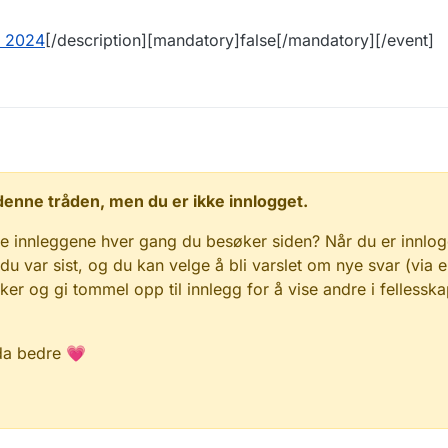
l 2024
[/description][mandatory]false[/mandatory][/event]
 i denne tråden, men du er ikke innlogget.
e innleggene hver gang du besøker siden? Når du er innlog
 du var sist, og du kan velge å bli varslet om nye svar (via e
r og gi tommel opp til innlegg for å vise andre i fellesska
da bedre 💗