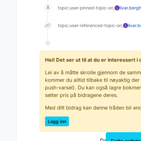
topic:user-pinned-topic-on,
livar.berg
L
topic:user-referenced-topic-on,
livar.
L
Hei! Det ser ut til at du er interessert
Lei av å måtte skrolle gjennom de samm
kommer du alltid tilbake til nøyaktig der
push-varsel). Du kan også lagre bokmerke
setter pris på bidragene deres.
Med ditt bidrag kan denne tråden bli en
Logg inn
Data.norge.no