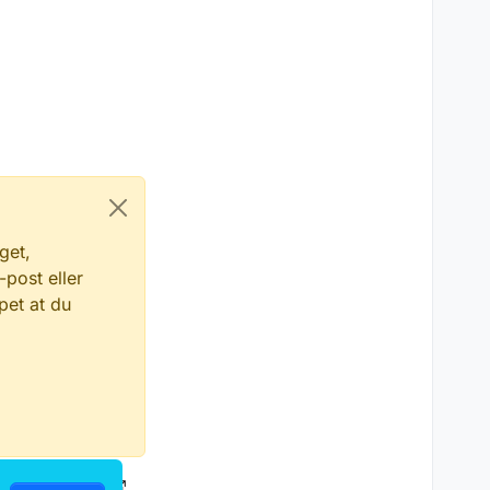
get,
-post eller
pet at du
hetserklæring