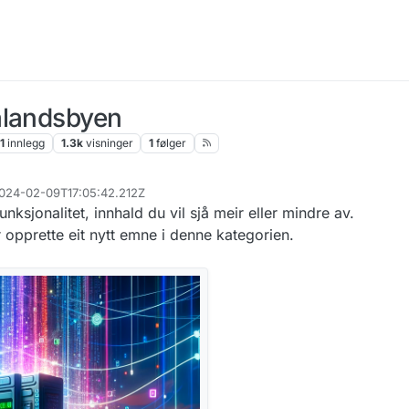
alandsbyen
1
innlegg
1.3k
visninger
1
følger
2024-02-09T17:05:42.212Z
ksjonalitet, innhald du vil sjå meir eller mindre av.
r opprette eit nytt emne i denne kategorien.