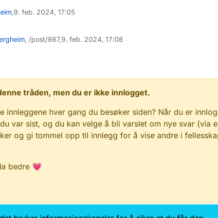
heim
,
9. feb. 2024, 17:05
bergheim
, /post/987,
9. feb. 2024, 17:08
 i denne tråden, men du er ikke innlogget.
e innleggene hver gang du besøker siden? Når du er innlog
 du var sist, og du kan velge å bli varslet om nye svar (via e
r og gi tommel opp til innlegg for å vise andre i fellesska
da bedre 💗
Kontakt oss
Samtykke og brukervilkår
Tilgjengelig