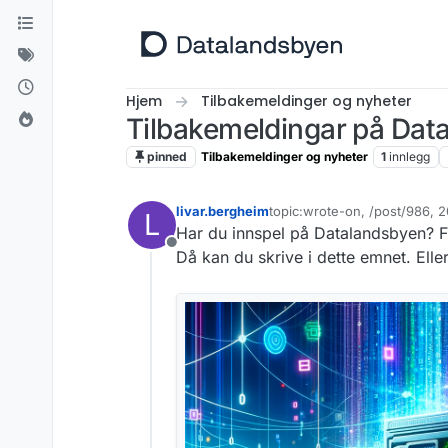
Hopp til innhold
Hjem
Tilbakemeldinger og nyheter
Tilbakemeldingar på Dat
pinned
Tilbakemeldinger og nyheter
1
innlegg
livar.bergheim
topic:wrote-on, /post/986, 
L
Sist endret av
Har du innspel på Datalandsbyen? Fun
Frakoblet
Då kan du skrive i dette emnet. Elle