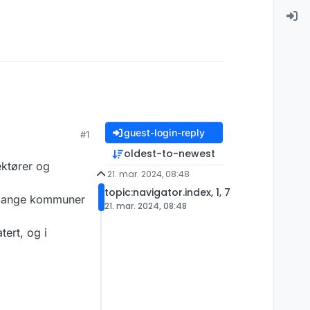
guest-login-reply
#1
oldest-to-newest
ektører og
21. mar. 2024, 08:48
topic:navigator.index, 1, 7
om mange kommuner
21. mar. 2024, 08:48
ert, og i