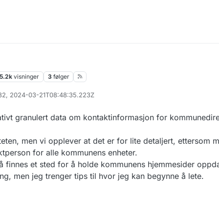
5.2k
visninger
3
følger
032, 2024-03-21T08:48:35.223Z
elativt granulert data om kontaktinformasjon for kommunedir
iteten, men vi opplever at det er for lite detaljert, etters
ktperson for alle kommunens enheter.
 finnes et sted for å holde kommunens hjemmesider oppdat
, men jeg trenger tips til hvor jeg kan begynne å lete.