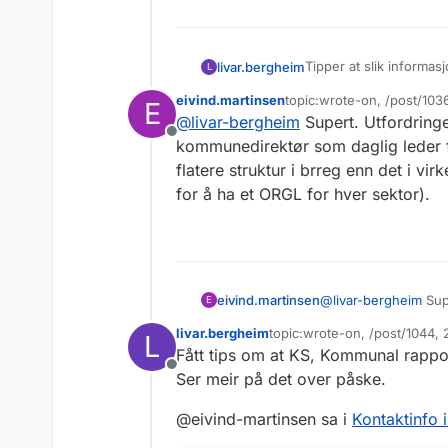
Tipper at slik informa
livar.bergheim
L
eivind.martinsen
topic:wrote-on, /post/10
E
Vi kjenner ikke til an
Sist endret av eivind.mart
@
livar-bergheim
Supert. Utfordring
diskusjonstråden, spur
Frakoblet
kommunedirektør som daglig leder f
flatere struktur i brreg enn det i v
for å ha et ORGL for hver sektor).
eivind.martinsen
@
livar-bergheim
Supe
E
kommunedirektør som
livar.bergheim
topic:wrote-on, /post/1044
L
flatere struktur i b
Sist endret av
Fått tips om at KS, Kommunal rappo
stedet for å ha et O
Frakoblet
Ser meir på det over påske.
@eivind-martinsen sa i
Kontaktinfo