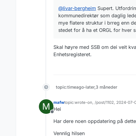
@
livar-bergheim
Supert. Utfordri
kommunedirektør som daglig leder
mye flatere struktur i brreg enn d
stedet for å ha et ORGL for hver s
Skal høyre med SSB om dei veit kva 
Enhetsregisteret.
topic:timeago-later,3 måneder
mafw
topic:wrote-on, /post/1102, 2024-07-
M
Sist endret av
Hei
Frakoblet
Har dere noen oppdatering på dette
Vennlig hilsen