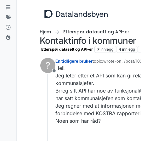
Hopp til innhold
Hjem
Etterspør datasett og API-er
Kontaktinfo i kommuner
Etterspør datasett og API-er
7
innlegg
4
innlegg
En tidligere bruker
topic:wrote-on, /post/1
?
Sist endret av
Hei!
Frakoblet
Jeg leter etter et API som kan gi r
kommunalsjefer.
Brreg sitt API har noe av funksjonal
har satt kommunalsjefen som konta
Jeg regner med at informasjonen må
forbindelse med KOSTRA rapportering
Noen som har råd?