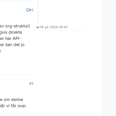
#2
av org-struktur)
18. jul. 2024, 05:47
vis direkte
r har API-
er bør det jo
e
#3
ene om denne
r vi får svar.