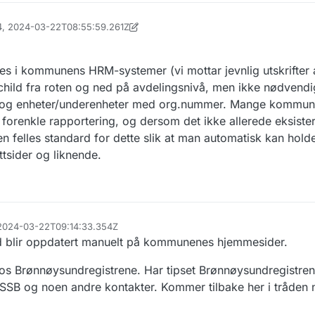
34, 2024-03-22T08:55:59.261Z
insen
es i kommunens HRM-systemer (vi mottar jevnlig utskrifter 
hild fra roten og ned på avdelingsnivå, men ikke nødvendig
 og enheter/underenheter med org.nummer. Mange kommune
forenkle rapportering, og dersom det ikke allerede eksister
 felles standard for dette slik at man automatisk kan hold
tsider og liknende.
, 2024-03-22T09:14:33.354Z
rad blir oppdatert manuelt på kommunenes hjemmesider.
n hos Brønnøysundregistrene. Har tipset Brønnøysundregistr
SSB og noen andre kontakter. Kommer tilbake her i tråden nå