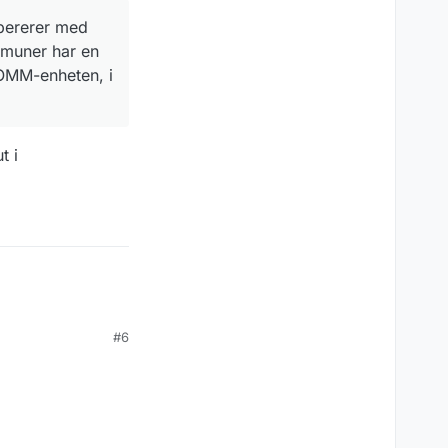
opererer med
mmuner har en
 KOMM-enheten, i
t i
#6