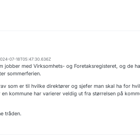
 2024-07-18T05:47:30.636Z
 jobber med Virksomhets- og Foretaksregisteret, og de har 
tter sommerferien.
rav som er til hvilke direktører og sjefer man skal ha for hv
linger en kommune har varierer veldig ut fra størrelsen på ko
ne tråden.