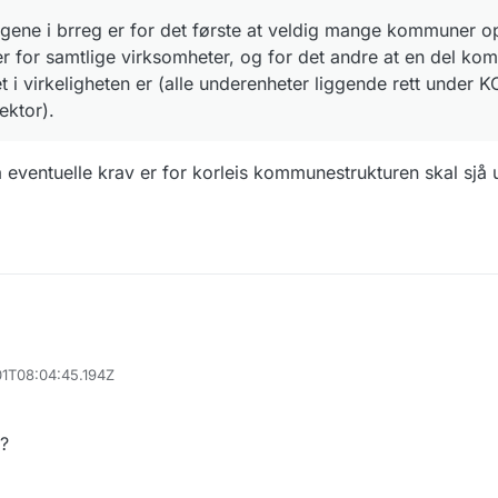
ngene i brreg er for det første at veldig mange kommuner 
 for samtlige virksomheter, og for det andre at en del ko
et i virkeligheten er (alle underenheter liggende rett under
ektor).
eventuelle krav er for korleis kommunestrukturen skal sjå u
01T08:04:45.194Z
?