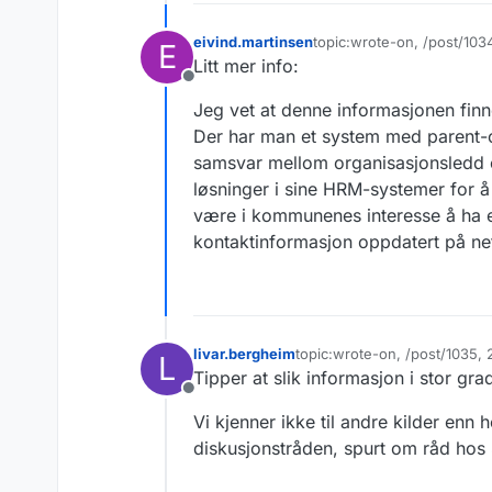
eivind.martinsen
topic:wrote-on, /post/10
E
Sist endret av eivind.mart
Litt mer info:
Frakoblet
Jeg vet at denne informasjonen finn
Der har man et system med parent-c
samsvar mellom organisasjonsledd
løsninger i sine HRM-systemer for å 
være i kommunenes interesse å ha en
kontaktinformasjon oppdatert på net
livar.bergheim
topic:wrote-on, /post/1035
L
Sist endret av
Tipper at slik informasjon i stor g
Frakoblet
Vi kjenner ikke til andre kilder en
diskusjonstråden, spurt om råd hos 