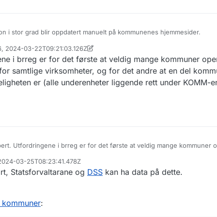
sjon i stor grad blir oppdatert manuelt på kommunenes hjemmesider.
36, 2024-03-22T09:21:03.126Z
dre kilder enn hos Brønnøysundregistrene. Har tipset Brønnøysundregis
insen
ene i brreg er for det første at veldig mange kommuner op
t om råd hos SSB og noen andre kontakter. Kommer tilbake her i tråden nå
or samtlige virksomheter, og for det andre at en del kom
irkeligheten er (alle underenheter liggende rett under KOMM-e
rt. Utfordringene i brreg er for det første at veldig mange kommuner
 daglig leder for samtlige virksomheter, og for det andre at en del k
, 2024-03-25T08:23:41.478Z
rreg enn det i virkeligheten er (alle underenheter liggende rett under K
rt, Statsforvaltarane og
DSS
kan ha data på dette.
RGL for hver sektor).
 i kommuner
: