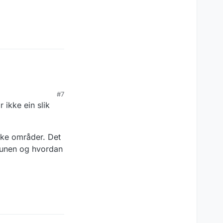
#7
ikke ein slik
ilke områder. Det
mmunen og hvordan