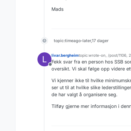
Mads
topic:timeago-later,17 dager
livar.bergheim
topic:wrote-on, /post/1106,
L
Sist endret av
Fekk svar fra en person hos SSB som
Frakoblet
oversikt. Vi skal følge opp videre e
Vi kjenner ikke til hvilke minimumsk
ser ut til at hvilke slike lederstil
de har valgt å organisere seg.
Tilføy gjerne mer informasjon i den