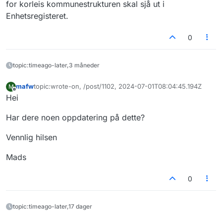
for korleis kommunestrukturen skal sjå ut i
Enhetsregisteret.
0
topic:timeago-later,3 måneder
mafw
topic:wrote-on, /post/1102, 2024-07-01T08:04:45.194Z
M
Sist endret av
Frakoblet
Hei
Har dere noen oppdatering på dette?
Vennlig hilsen
Mads
0
topic:timeago-later,17 dager