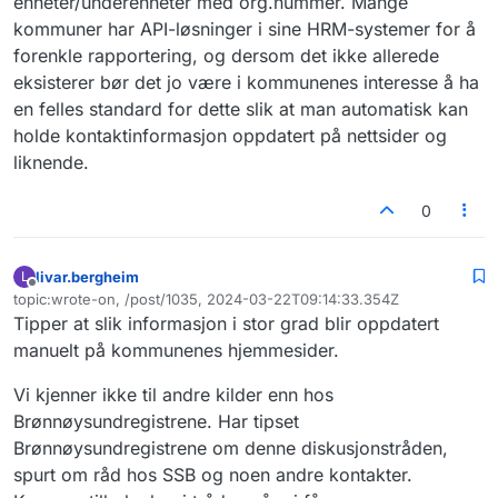
enheter/underenheter med org.nummer. Mange
kommuner har API-løsninger i sine HRM-systemer for å
forenkle rapportering, og dersom det ikke allerede
eksisterer bør det jo være i kommunenes interesse å ha
en felles standard for dette slik at man automatisk kan
holde kontaktinformasjon oppdatert på nettsider og
liknende.
0
livar.bergheim
L
Frakoblet
topic:wrote-on, /post/1035, 2024-03-22T09:14:33.354Z
Sist endret av
Tipper at slik informasjon i stor grad blir oppdatert
manuelt på kommunenes hjemmesider.
Vi kjenner ikke til andre kilder enn hos
Brønnøysundregistrene. Har tipset
Brønnøysundregistrene om denne diskusjonstråden,
spurt om råd hos SSB og noen andre kontakter.