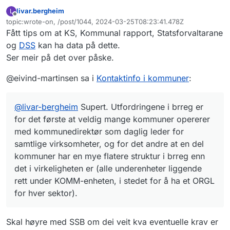
brreg er for det første at veldig mange
livar.bergheim
L
kommuner opererer med kommunedirektør
Frakoblet
topic:wrote-on, /post/1044, 2024-03-25T08:23:41.478Z
som daglig leder for samtlige virksomheter,
Sist endret av
Fått tips om at KS, Kommunal rapport, Statsforvaltarane
og for det andre at en del kommuner har en
mye flatere struktur i brreg enn det i
og
DSS
kan ha data på dette.
virkeligheten er (alle underenheter liggende
Ser meir på det over påske.
rett under KOMM-enheten, i stedet for å ha
et ORGL for hver sektor).
@eivind-martinsen sa i
Kontaktinfo i kommuner
:
@
livar-bergheim
Supert. Utfordringene i brreg er
for det første at veldig mange kommuner opererer
med kommunedirektør som daglig leder for
samtlige virksomheter, og for det andre at en del
kommuner har en mye flatere struktur i brreg enn
det i virkeligheten er (alle underenheter liggende
rett under KOMM-enheten, i stedet for å ha et ORGL
for hver sektor).
Skal høyre med SSB om dei veit kva eventuelle krav er