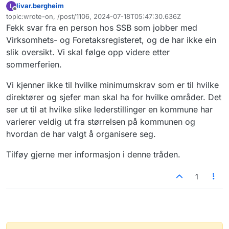
livar.bergheim
L
Frakoblet
topic:wrote-on, /post/1106, 2024-07-18T05:47:30.636Z
Sist endret av
Fekk svar fra en person hos SSB som jobber med
Virksomhets- og Foretaksregisteret, og de har ikke ein
slik oversikt. Vi skal følge opp videre etter
sommerferien.
Vi kjenner ikke til hvilke minimumskrav som er til hvilke
direktører og sjefer man skal ha for hvilke områder. Det
ser ut til at hvilke slike lederstillinger en kommune har
varierer veldig ut fra størrelsen på kommunen og
hvordan de har valgt å organisere seg.
Tilføy gjerne mer informasjon i denne tråden.
1