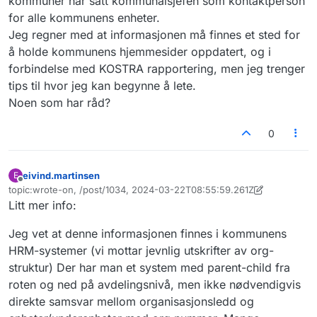
kommuner har satt kommunalsjefen som kontaktperson
for alle kommunens enheter.
Jeg regner med at informasjonen må finnes et sted for
å holde kommunens hjemmesider oppdatert, og i
forbindelse med KOSTRA rapportering, men jeg trenger
tips til hvor jeg kan begynne å lete.
Noen som har råd?
0
eivind.martinsen
E
Frakoblet
topic:wrote-on, /post/1034, 2024-03-22T08:55:59.261Z
Sist endret av eivind.martinsen
Litt mer info:
Jeg vet at denne informasjonen finnes i kommunens
HRM-systemer (vi mottar jevnlig utskrifter av org-
struktur) Der har man et system med parent-child fra
roten og ned på avdelingsnivå, men ikke nødvendigvis
direkte samsvar mellom organisasjonsledd og