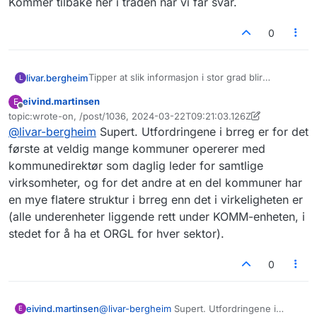
Kommer tilbake her i tråden når vi får svar.
0
Tipper at slik informasjon i stor grad blir
livar.bergheim
L
oppdatert manuelt på kommunenes
eivind.martinsen
E
hjemmesider.
Vi kjenner ikke til andre kilder enn hos
Frakoblet
topic:wrote-on, /post/1036, 2024-03-22T09:21:03.126Z
Brønnøysundregistrene. Har tipset
Sist endret av eivind.martinsen
@
livar-bergheim
Supert. Utfordringene i brreg er for det
Brønnøysundregistrene om denne
diskusjonstråden, spurt om råd hos SSB og
første at veldig mange kommuner opererer med
noen andre kontakter. Kommer tilbake her i
kommunedirektør som daglig leder for samtlige
tråden når vi får svar.
virksomheter, og for det andre at en del kommuner har
en mye flatere struktur i brreg enn det i virkeligheten er
(alle underenheter liggende rett under KOMM-enheten, i
stedet for å ha et ORGL for hver sektor).
0
eivind.martinsen
@
livar-bergheim
Supert. Utfordringene i
E