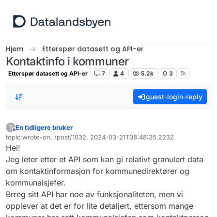
Hopp til innhold
Hjem
Etterspør datasett og API-er
Kontaktinfo i kommuner
Etterspør datasett og API-er
7
4
5.2k
3
guest-login-reply
En tidligere bruker
?
Frakoblet
topic:wrote-on, /post/1032, 2024-03-21T08:48:35.223Z
Sist endret av
Hei!
Jeg leter etter et API som kan gi relativt granulert data
om kontaktinformasjon for kommunedirektører og
kommunalsjefer.
Brreg sitt API har noe av funksjonaliteten, men vi
opplever at det er for lite detaljert, ettersom mange