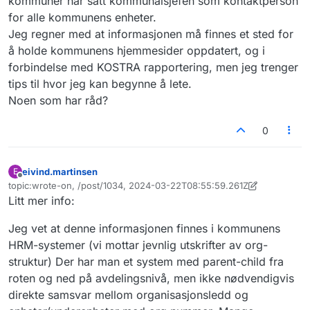
kommuner har satt kommunalsjefen som kontaktperson
for alle kommunens enheter.
Jeg regner med at informasjonen må finnes et sted for
å holde kommunens hjemmesider oppdatert, og i
forbindelse med KOSTRA rapportering, men jeg trenger
tips til hvor jeg kan begynne å lete.
Noen som har råd?
0
eivind.martinsen
E
Frakoblet
topic:wrote-on, /post/1034, 2024-03-22T08:55:59.261Z
Sist endret av eivind.martinsen
Litt mer info:
Jeg vet at denne informasjonen finnes i kommunens
HRM-systemer (vi mottar jevnlig utskrifter av org-
struktur) Der har man et system med parent-child fra
roten og ned på avdelingsnivå, men ikke nødvendigvis
direkte samsvar mellom organisasjonsledd og