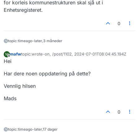
for korleis kommunestrukturen skal sjå ut i
Enhetsregisteret.
0
topic:timeago-later,3 måneder
mafw
topic:wrote-on, /post/1102, 2024-07-01T08:04:45.194Z
M
Sist endret av
Frakoblet
Hei
Har dere noen oppdatering på dette?
Vennlig hilsen
Mads
0
topic:timeago-later,17 dager