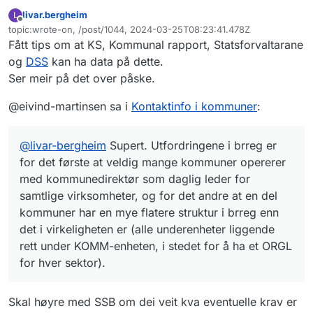
brreg er for det første at veldig mange
livar.bergheim
L
kommuner opererer med kommunedirektør
Frakoblet
topic:wrote-on, /post/1044, 2024-03-25T08:23:41.478Z
som daglig leder for samtlige virksomheter,
Sist endret av
Fått tips om at KS, Kommunal rapport, Statsforvaltarane
og for det andre at en del kommuner har en
mye flatere struktur i brreg enn det i
og
DSS
kan ha data på dette.
virkeligheten er (alle underenheter liggende
Ser meir på det over påske.
rett under KOMM-enheten, i stedet for å ha
et ORGL for hver sektor).
@eivind-martinsen sa i
Kontaktinfo i kommuner
:
@
livar-bergheim
Supert. Utfordringene i brreg er
for det første at veldig mange kommuner opererer
med kommunedirektør som daglig leder for
samtlige virksomheter, og for det andre at en del
kommuner har en mye flatere struktur i brreg enn
det i virkeligheten er (alle underenheter liggende
rett under KOMM-enheten, i stedet for å ha et ORGL
for hver sektor).
Skal høyre med SSB om dei veit kva eventuelle krav er