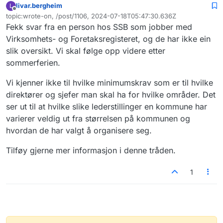
livar.bergheim
L
Frakoblet
topic:wrote-on, /post/1106, 2024-07-18T05:47:30.636Z
Sist endret av
Fekk svar fra en person hos SSB som jobber med
Virksomhets- og Foretaksregisteret, og de har ikke ein
slik oversikt. Vi skal følge opp videre etter
sommerferien.
Vi kjenner ikke til hvilke minimumskrav som er til hvilke
direktører og sjefer man skal ha for hvilke områder. Det
ser ut til at hvilke slike lederstillinger en kommune har
varierer veldig ut fra størrelsen på kommunen og
hvordan de har valgt å organisere seg.
Tilføy gjerne mer informasjon i denne tråden.
1