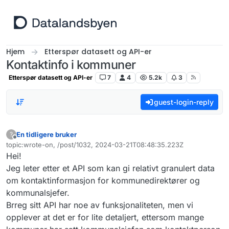
Hopp til innhold
Hjem
Etterspør datasett og API-er
Kontaktinfo i kommuner
Etterspør datasett og API-er
7
4
5.2k
3
guest-login-reply
En tidligere bruker
?
Frakoblet
topic:wrote-on, /post/1032, 2024-03-21T08:48:35.223Z
Sist endret av
Hei!
Jeg leter etter et API som kan gi relativt granulert data
om kontaktinformasjon for kommunedirektører og
kommunalsjefer.
Brreg sitt API har noe av funksjonaliteten, men vi
opplever at det er for lite detaljert, ettersom mange