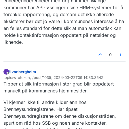
enheter/underenheter med org.nummer. Mange
kommuner har API-løsninger i sine HRM-systemer for å
forenkle rapportering, og dersom det ikke allerede
eksisterer bør det jo være i kommunenes interesse å ha
en felles standard for dette slik at man automatisk kan
holde kontaktinformasjon oppdatert på nettsider og
liknende.
0
livar.bergheim
L
Frakoblet
topic:wrote-on, /post/1035, 2024-03-22T09:14:33.354Z
Sist endret av
Tipper at slik informasjon i stor grad blir oppdatert
manuelt på kommunenes hjemmesider.
Vi kjenner ikke til andre kilder enn hos
Brønnøysundregistrene. Har tipset
Brønnøysundregistrene om denne diskusjonstråden,
spurt om råd hos SSB og noen andre kontakter.