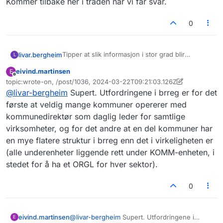
Kommer tilbake her i tråden når vi får svar.
0
Tipper at slik informasjon i stor grad blir
livar.bergheim
L
oppdatert manuelt på kommunenes
eivind.martinsen
E
hjemmesider.
Vi kjenner ikke til andre kilder enn hos
Frakoblet
topic:wrote-on, /post/1036, 2024-03-22T09:21:03.126Z
Brønnøysundregistrene. Har tipset
Sist endret av eivind.martinsen
@
livar-bergheim
Supert. Utfordringene i brreg er for det
Brønnøysundregistrene om denne
diskusjonstråden, spurt om råd hos SSB og
første at veldig mange kommuner opererer med
noen andre kontakter. Kommer tilbake her i
kommunedirektør som daglig leder for samtlige
tråden når vi får svar.
virksomheter, og for det andre at en del kommuner har
en mye flatere struktur i brreg enn det i virkeligheten er
(alle underenheter liggende rett under KOMM-enheten, i
stedet for å ha et ORGL for hver sektor).
0
eivind.martinsen
@
livar-bergheim
Supert. Utfordringene i
E