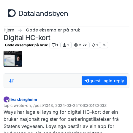
Hopp til innhold
Hjem
Gode eksempler på bruk
Digital HC-kort
Gode eksempler på bruk
1
1
2.7k
1
guest-login-reply
livar.bergheim
L
Frakoblet
topic:wrote-on, /post/1043, 2024-03-25T06:30:47.203Z
Sist endret av
Ways har laga ei løysing for digital HC-kort der ein
brukar nasjonalt register for parkeringstillatelser frå
Statens vegvesen. Løysinga består av ein app for