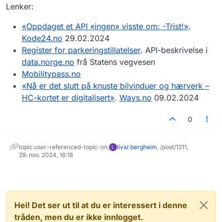
Lenker:
«Oppdaget et API «ingen» visste om: -Trist!»
.
Kode24.no
29.02.2024
Register for parkeringstillatelser
. API-beskrivelse i
data.norge.no
frå Statens vegvesen
Mobilitypass.no
«Nå er det slutt på knuste bilvinduer og hærverk –
HC-kortet er digitalisert»
.
Ways.no
09.02.2024
0
topic:user-referenced-topic-on,
livar.bergheim
, /post/1211,
L
29. nov. 2024, 16:18
Hei! Det ser ut til at du er interessert i denne
tråden, men du er ikke innlogget.