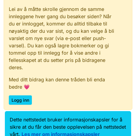
Lei av å måtte skrolle gjennom de samme
innleggene hver gang du besøker siden? Når
du er innlogget, kommer du alltid tilbake til
nøyaktig der du var sist, og du kan velge å bli
varslet om nye svar (via e-post eller push-
varsel). Du kan også lagre bokmerker og gi
tommel opp til innlegg for å vise andre i
fellesskapet at du setter pris på bidragene
deres.
Med ditt bidrag kan denne tråden bli enda
bedre 💗
Logg inn
Dette nettstedet bruker informasjonskapsler for å
Data.norge.no
Kontakt oss
sikre at du får den beste opplevelsen på nettstedet
Samtykke og brukervilkår
vårt.
Les mer om informasjonskapsler