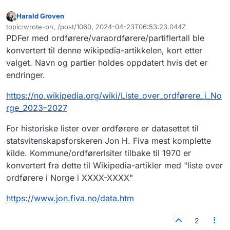
Harald Groven
Frakoblet
topic:wrote-on, /post/1060, 2024-04-23T06:53:23.044Z
Sist endret av
PDFer med ordførere/varaordførere/partiflertall ble
konvertert til denne wikipedia-artikkelen, kort etter
valget. Navn og partier holdes oppdatert hvis det er
endringer.
https://no.wikipedia.org/wiki/Liste_over_ordførere_i_No
rge_2023–2027
For historiske lister over ordførere er datasettet til
statsvitenskapsforskeren Jon H. Fiva mest komplette
kilde. Kommune/ordførerlsiter tilbake til 1970 er
konvertert fra dette til Wikipedia-artikler med "liste over
ordførere i Norge i XXXX-XXXX"
https://www.jon.fiva.no/data.htm
2