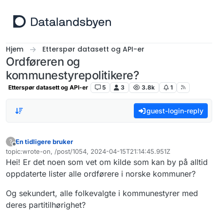
Hopp til innhold
Hjem
Etterspør datasett og API-er
Ordføreren og
kommunestyrepolitikere?
Etterspør datasett og API-er
5
3
3.8k
1
guest-login-reply
En tidligere bruker
?
Frakoblet
topic:wrote-on, /post/1054, 2024-04-15T21:14:45.951Z
Sist endret av
Hei! Er det noen som vet om kilde som kan by på alltid
oppdaterte lister alle ordførere i norske kommuner?
Og sekundert, alle folkevalgte i kommunestyrer med
deres partitilhørighet?