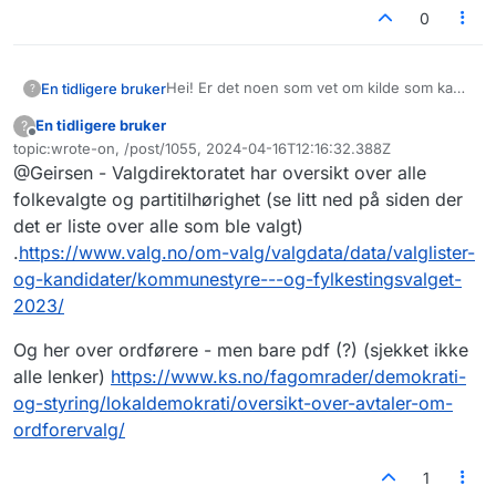
0
Hei! Er det noen som vet om kilde som kan
En tidligere bruker
?
by på alltid oppdaterte lister alle ordførere i
En tidligere bruker
?
norske kommuner?
Og sekundert, alle folkevalgte i
Frakoblet
topic:wrote-on, /post/1055, 2024-04-16T12:16:32.388Z
kommunestyrer med deres partitilhørighet?
Sist endret av
@Geirsen - Valgdirektoratet har oversikt over alle
folkevalgte og partitilhørighet (se litt ned på siden der
det er liste over alle som ble valgt)
.
https://www.valg.no/om-valg/valgdata/data/valglister-
og-kandidater/kommunestyre---og-fylkestingsvalget-
2023/
Og her over ordførere - men bare pdf (?) (sjekket ikke
alle lenker)
https://www.ks.no/fagomrader/demokrati-
og-styring/lokaldemokrati/oversikt-over-avtaler-om-
ordforervalg/
1