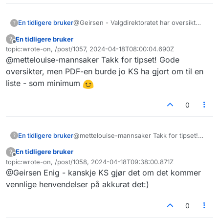
@Geirsen - Valgdirektoratet har oversikt
En tidligere bruker
?
over alle folkevalgte og partitilhørighet (se
En tidligere bruker
?
litt ned på siden der det er liste over alle
Og her over ordførere - men bare pdf (?)
Frakoblet
topic:wrote-on, /post/1057, 2024-04-18T08:00:04.690Z
som ble valgt) .
https://www.valg.no/om-
(sjekket ikke alle lenker)
Sist endret av
@mettelouise-mannsaker Takk for tipset! Gode
valg/valgdata/data/valglister-og-
https://www.ks.no/fagomrader/demokrati-
kandidater/kommunestyre---og-
og-styring/lokaldemokrati/oversikt-over-
oversikter, men PDF-en burde jo KS ha gjort om til en
fylkestingsvalget-2023/
avtaler-om-ordforervalg/
liste - som minimum
0
En tidligere bruker
@mettelouise-mannsaker Takk for tipset!
?
Gode oversikter, men PDF-en burde jo KS
En tidligere bruker
?
ha gjort om til en liste - som minimum
Frakoblet
topic:wrote-on, /post/1058, 2024-04-18T09:38:00.871Z
Sist endret av
@Geirsen Enig - kanskje KS gjør det om det kommer
vennlige henvendelser på akkurat det:)
0