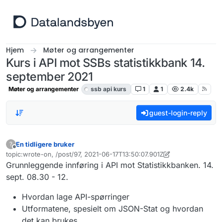
Hopp til innhold
Hjem
Møter og arrangementer
Kurs i API mot SSBs statistikkbank 14.
september 2021
Møter og arrangementer
ssb api kurs
1
1
2.4k
guest-login-reply
En tidligere bruker
?
Frakoblet
topic:wrote-on, /post/97, 2021-06-17T13:50:07.901Z
Sist endret av En tidligere bruker
Grunnleggende innføring i API mot Statistikkbanken. 14.
sept. 08.30 - 12.
Hvordan lage API-spørringer
Utformatene, spesielt om JSON-Stat og hvordan
det kan brukes.