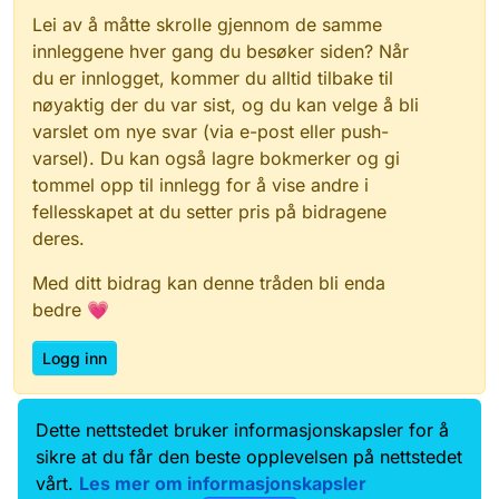
Lei av å måtte skrolle gjennom de samme
innleggene hver gang du besøker siden? Når
du er innlogget, kommer du alltid tilbake til
nøyaktig der du var sist, og du kan velge å bli
varslet om nye svar (via e-post eller push-
varsel). Du kan også lagre bokmerker og gi
tommel opp til innlegg for å vise andre i
fellesskapet at du setter pris på bidragene
deres.
Med ditt bidrag kan denne tråden bli enda
bedre 💗
Logg inn
Dette nettstedet bruker informasjonskapsler for å
Data.norge.no
Kontakt oss
sikre at du får den beste opplevelsen på nettstedet
Samtykke og brukervilkår
vårt.
Les mer om informasjonskapsler