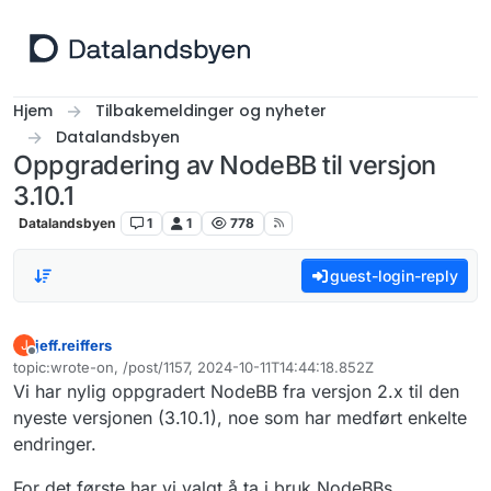
Hopp til innhold
Hjem
Tilbakemeldinger og nyheter
Datalandsbyen
Oppgradering av NodeBB til versjon
3.10.1
Datalandsbyen
1
1
778
guest-login-reply
jeff.reiffers
J
Frakoblet
topic:wrote-on, /post/1157, 2024-10-11T14:44:18.852Z
Sist endret av
Vi har nylig oppgradert NodeBB fra versjon 2.x til den
nyeste versjonen (3.10.1), noe som har medført enkelte
endringer.
For det første har vi valgt å ta i bruk NodeBBs