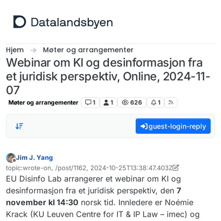
Hopp til innhold
Hjem
Møter og arrangementer
Webinar om KI og desinformasjon fra
et juridisk perspektiv, Online, 2024-11-
07
Møter og arrangementer
1
1
626
1
guest-login-reply
Jim J. Yang
Frakoblet
topic:wrote-on, /post/1162, 2024-10-25T13:38:47.403Z
Sist endret av Jim J. Yang
EU Disinfo Lab arrangerer et webinar om KI og
desinformasjon fra et juridisk perspektiv, den
7
november kl 14:30
norsk tid. Innledere er Noémie
Krack (KU Leuven Centre for IT & IP Law – imec) og