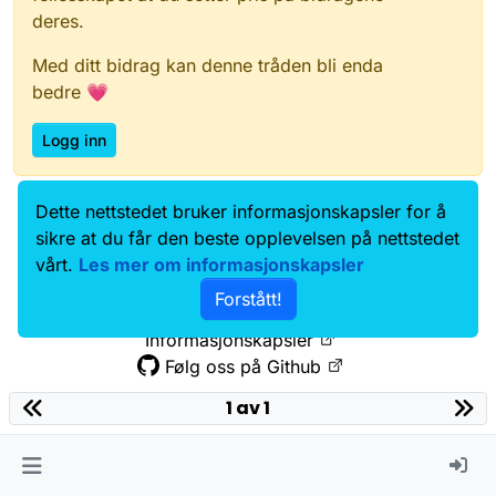
deres.
Med ditt bidrag kan denne tråden bli enda
bedre 💗
Logg inn
Dette nettstedet bruker informasjonskapsler for å
Data.norge.no
Kontakt oss
sikre at du får den beste opplevelsen på nettstedet
Samtykke og brukervilkår
vårt.
Les mer om informasjonskapsler
Tilgjengelighetserklæring
Forstått!
Personvernerklæring
Informasjonskapsler
Følg oss på Github
1 av 1