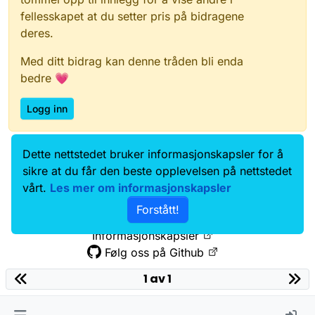
fellesskapet at du setter pris på bidragene
deres.
Med ditt bidrag kan denne tråden bli enda
bedre 💗
Logg inn
Dette nettstedet bruker informasjonskapsler for å
Data.norge.no
Kontakt oss
sikre at du får den beste opplevelsen på nettstedet
Samtykke og brukervilkår
vårt.
Les mer om informasjonskapsler
Tilgjengelighetserklæring
Forstått!
Personvernerklæring
Informasjonskapsler
Følg oss på Github
1 av 1