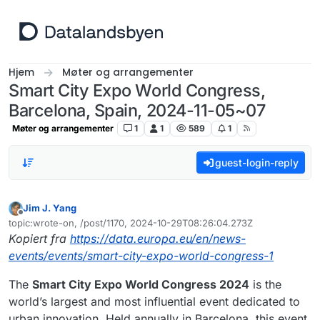
Hopp til innhold
Hjem
Møter og arrangementer
Smart City Expo World Congress,
Barcelona, Spain, 2024-11-05~07
Møter og arrangementer
1
1
589
1
guest-login-reply
Jim J. Yang
Frakoblet
topic:wrote-on, /post/1170, 2024-10-29T08:26:04.273Z
Sist endret av
Kopiert fra
https://data.europa.eu/en/news-
events/events/smart-city-expo-world-congress-1
The
Smart City Expo World Congress 2024
is the
world’s largest and most influential event dedicated to
urban innovation. Held annually in Barcelona, this event