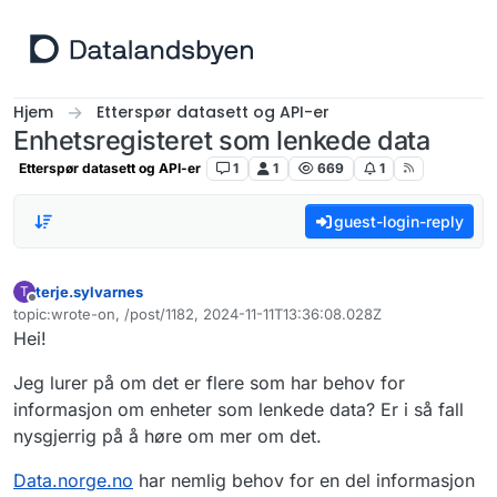
Hopp til innhold
Hjem
Etterspør datasett og API-er
Enhetsregisteret som lenkede data
Etterspør datasett og API-er
1
1
669
1
guest-login-reply
terje.sylvarnes
T
Frakoblet
topic:wrote-on, /post/1182, 2024-11-11T13:36:08.028Z
Sist endret av
Hei!
Jeg lurer på om det er flere som har behov for
informasjon om enheter som lenkede data? Er i så fall
nysgjerrig på å høre om mer om det.
Data.norge.no
har nemlig behov for en del informasjon