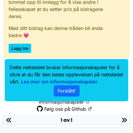
tommel opp til innlegg for å vise andre i
fellesskapet at du setter pris på bidragene
deres.
Med ditt bidrag kan denne tråden bli enda
bedre 💗
Logg inn
Dette nettstedet bruker informasjonskapsler for å
Data.norge.no
Kontakt oss
sikre at du får den beste opplevelsen på nettstedet
Samtykke og brukervilkår
vårt.
Les mer om informasjonskapsler
Tilgjengelighetserklæring
Forstått!
Personvernerklæring
Informasjonskapsler
Følg oss på Github
1 av 1