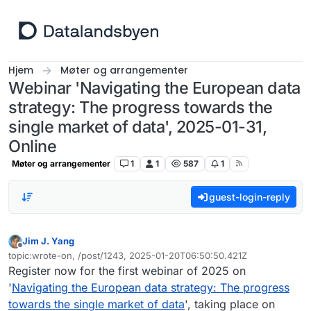
Hopp til innhold
Hjem
Møter og arrangementer
Webinar 'Navigating the European data
strategy: The progress towards the
single market of data', 2025-01-31,
Online
Møter og arrangementer
1
1
587
1
guest-login-reply
Jim J. Yang
Frakoblet
topic:wrote-on, /post/1243, 2025-01-20T06:50:50.421Z
Sist endret av
Register now for the first webinar of 2025 on
'
Navigating the European data strategy: The progress
towards the single market of data
', taking place on