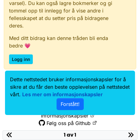
varsel). Du kan også lagre bokmerker og gi
tommel opp til innlegg for å vise andre i
fellesskapet at du setter pris på bidragene
deres.
Med ditt bidrag kan denne tråden bli enda
bedre 💗
Logg inn
Dette nettstedet bruker informasjonskapsler for å
Data.norge.no
Kontakt oss
sikre at du får den beste opplevelsen på nettstedet
Samtykke og brukervilkår
vårt.
Les mer om informasjonskapsler
Tilgjengelighetserklæring
Forstått!
Personvernerklæring
Informasjonskapsler
Følg oss på Github
1 av 1