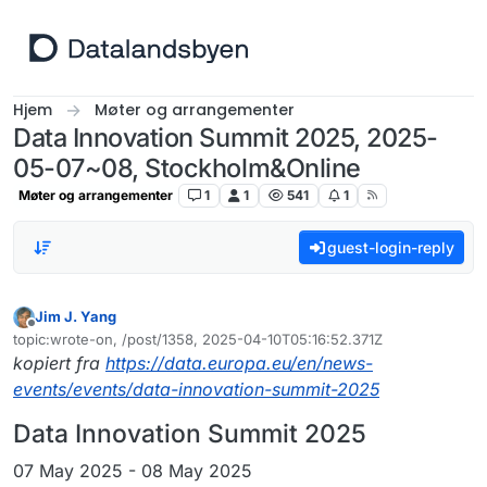
Hopp til innhold
Hjem
Møter og arrangementer
Data Innovation Summit 2025, 2025-
05-07~08, Stockholm&Online
Møter og arrangementer
1
1
541
1
guest-login-reply
Jim J. Yang
Frakoblet
topic:wrote-on, /post/1358, 2025-04-10T05:16:52.371Z
Sist endret av
kopiert fra
https://data.europa.eu/en/news-
events/events/data-innovation-summit-2025
Data Innovation Summit 2025
07 May 2025 - 08 May 2025