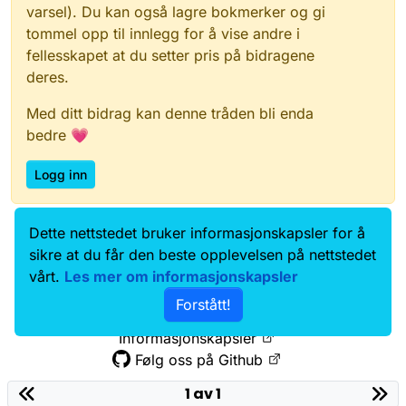
varsel). Du kan også lagre bokmerker og gi
tommel opp til innlegg for å vise andre i
fellesskapet at du setter pris på bidragene
deres.
Med ditt bidrag kan denne tråden bli enda
bedre 💗
Logg inn
Dette nettstedet bruker informasjonskapsler for å
Data.norge.no
Kontakt oss
sikre at du får den beste opplevelsen på nettstedet
Samtykke og brukervilkår
vårt.
Les mer om informasjonskapsler
Tilgjengelighetserklæring
Forstått!
Personvernerklæring
Informasjonskapsler
Følg oss på Github
1 av 1