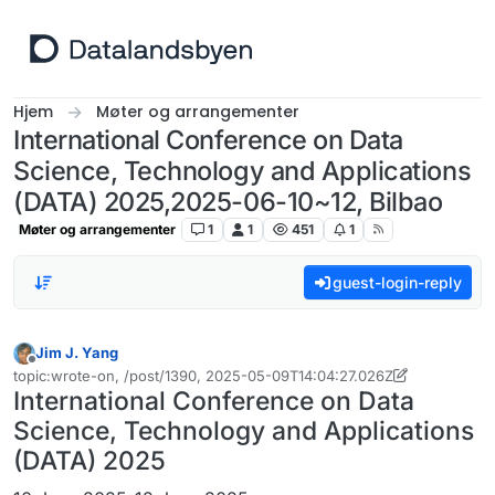
Hopp til innhold
Hjem
Møter og arrangementer
International Conference on Data
Science, Technology and Applications
(DATA) 2025,2025-06-10~12, Bilbao
Møter og arrangementer
1
1
451
1
guest-login-reply
Jim J. Yang
Frakoblet
topic:wrote-on, /post/1390, 2025-05-09T14:04:27.026Z
Sist endret av Jim J. Yang
International Conference on Data
Science, Technology and Applications
(DATA) 2025