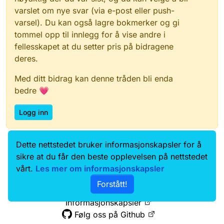
varslet om nye svar (via e-post eller push-
varsel). Du kan også lagre bokmerker og gi
tommel opp til innlegg for å vise andre i
fellesskapet at du setter pris på bidragene
deres.
Med ditt bidrag kan denne tråden bli enda
bedre 💗
Logg inn
Dette nettstedet bruker informasjonskapsler for å
Data.norge.no
Kontakt oss
sikre at du får den beste opplevelsen på nettstedet
Samtykke og brukervilkår
vårt.
Les mer om informasjonskapsler
Tilgjengelighetserklæring
Forstått!
Personvernerklæring
Informasjonskapsler
Følg oss på Github