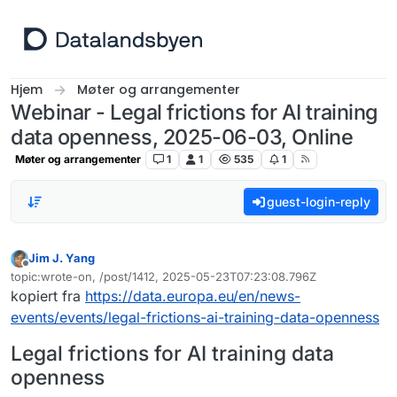
Hopp til innhold
Hjem
Møter og arrangementer
Webinar - Legal frictions for AI training
data openness, 2025-06-03, Online
Møter og arrangementer
1
1
535
1
guest-login-reply
Jim J. Yang
Frakoblet
topic:wrote-on, /post/1412, 2025-05-23T07:23:08.796Z
Sist endret av
kopiert fra
https://data.europa.eu/en/news-
events/events/legal-frictions-ai-training-data-openness
Legal frictions for AI training data
openness