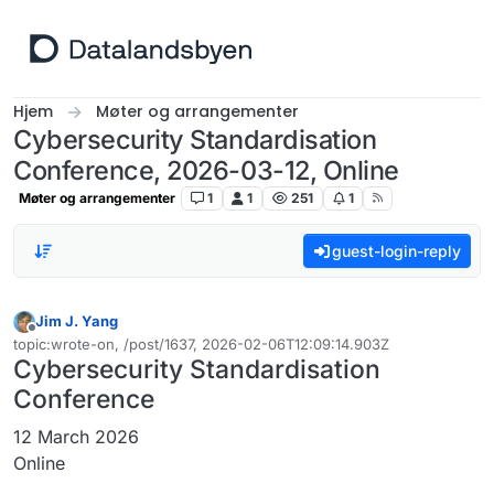
Hopp til innhold
Hjem
Møter og arrangementer
Cybersecurity Standardisation
Conference, 2026-03-12, Online
Møter og arrangementer
1
1
251
1
guest-login-reply
Jim J. Yang
Frakoblet
topic:wrote-on, /post/1637, 2026-02-06T12:09:14.903Z
Sist endret av
Cybersecurity Standardisation
Conference
12 March 2026
Online