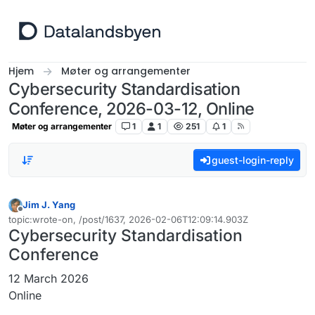
Hopp til innhold
Hjem
Møter og arrangementer
Cybersecurity Standardisation
Conference, 2026-03-12, Online
Møter og arrangementer
1
1
251
1
guest-login-reply
Jim J. Yang
Frakoblet
topic:wrote-on, /post/1637, 2026-02-06T12:09:14.903Z
Sist endret av
Cybersecurity Standardisation
Conference
12 March 2026
Online