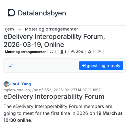
Hopp til innhold
Hjem
Møter og arrangementer
eDelivery Interoperability Forum,
2026-03-19, Online
Møter og arrangementer
1
1
204
1
guest-login-reply
Jim J. Yang
Frakoblet
topic:wrote-on, /post/1653, 2026-02-27T14:07:12.185Z
Sist endret av
eDelivery Interoperability Forum
The eDelivery Interoperability Forum members are
going to meet for the first time in 2026 on
19 March at
10:30 online
.