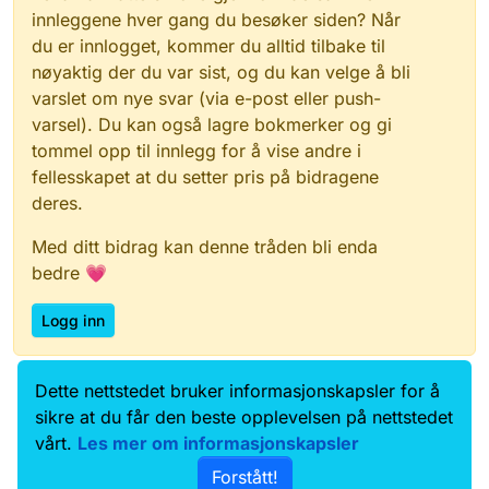
innleggene hver gang du besøker siden? Når
du er innlogget, kommer du alltid tilbake til
nøyaktig der du var sist, og du kan velge å bli
varslet om nye svar (via e-post eller push-
varsel). Du kan også lagre bokmerker og gi
tommel opp til innlegg for å vise andre i
fellesskapet at du setter pris på bidragene
deres.
Med ditt bidrag kan denne tråden bli enda
bedre 💗
Logg inn
Dette nettstedet bruker informasjonskapsler for å
Data.norge.no
Kontakt oss
sikre at du får den beste opplevelsen på nettstedet
Samtykke og brukervilkår
vårt.
Les mer om informasjonskapsler
Tilgjengelighetserklæring
Forstått!