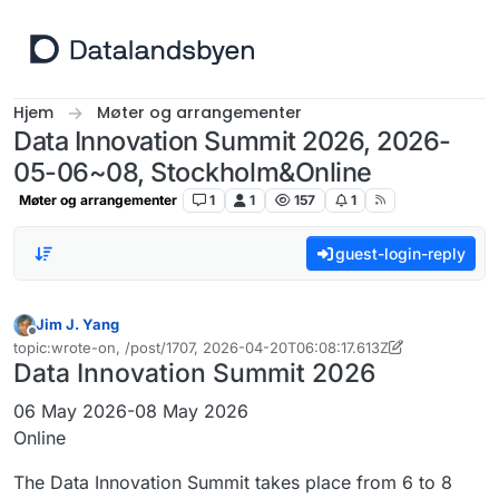
Hopp til innhold
Hjem
Møter og arrangementer
Data Innovation Summit 2026, 2026-
05-06~08, Stockholm&Online
Møter og arrangementer
1
1
157
1
guest-login-reply
Jim J. Yang
Frakoblet
topic:wrote-on, /post/1707, 2026-04-20T06:08:17.613Z
Sist endret av Jim J. Yang
Data Innovation Summit 2026
06 May 2026-08 May 2026
Online
The Data Innovation Summit takes place from 6 to 8