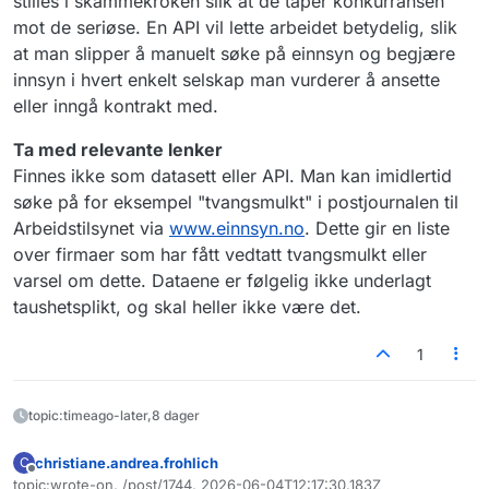
stilles i skammekroken slik at de taper konkurransen
mot de seriøse. En API vil lette arbeidet betydelig, slik
at man slipper å manuelt søke på einnsyn og begjære
innsyn i hvert enkelt selskap man vurderer å ansette
eller inngå kontrakt med.
Ta med relevante lenker
Finnes ikke som datasett eller API. Man kan imidlertid
søke på for eksempel "tvangsmulkt" i postjournalen til
Arbeidstilsynet via
www.einnsyn.no
. Dette gir en liste
over firmaer som har fått vedtatt tvangsmulkt eller
varsel om dette. Dataene er følgelig ikke underlagt
taushetsplikt, og skal heller ikke være det.
1
topic:timeago-later,8 dager
christiane.andrea.frohlich
C
Frakoblet
topic:wrote-on, /post/1744, 2026-06-04T12:17:30.183Z