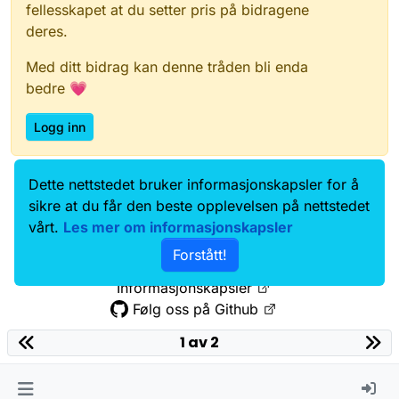
fellesskapet at du setter pris på bidragene
deres.
Med ditt bidrag kan denne tråden bli enda
bedre 💗
Logg inn
Dette nettstedet bruker informasjonskapsler for å
Data.norge.no
Kontakt oss
sikre at du får den beste opplevelsen på nettstedet
Samtykke og brukervilkår
vårt.
Les mer om informasjonskapsler
Tilgjengelighetserklæring
Forstått!
Personvernerklæring
Informasjonskapsler
Følg oss på Github
1 av 2