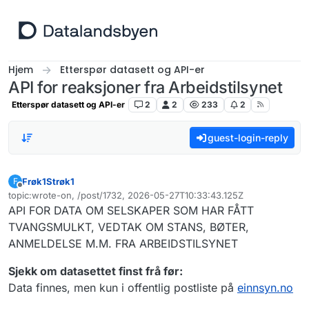
Hopp til innhold
Hjem
Etterspør datasett og API-er
API for reaksjoner fra Arbeidstilsynet
Etterspør datasett og API-er
2
2
233
2
guest-login-reply
Frøk1Strøk1
F
Frakoblet
topic:wrote-on, /post/1732, 2026-05-27T10:33:43.125Z
Sist endret av
API FOR DATA OM SELSKAPER SOM HAR FÅTT
TVANGSMULKT, VEDTAK OM STANS, BØTER,
ANMELDELSE M.M. FRA ARBEIDSTILSYNET
Sjekk om datasettet finst frå før:
Data finnes, men kun i offentlig postliste på
einnsyn.no