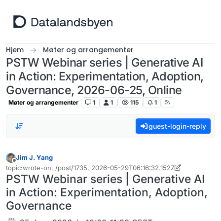
Hopp til innhold
Hjem
Møter og arrangementer
PSTW Webinar series | Generative AI
in Action: Experimentation, Adoption,
Governance, 2026-06-25, Online
Møter og arrangementer
1
1
115
1
guest-login-reply
Jim J. Yang
Frakoblet
topic:wrote-on, /post/1735, 2026-05-29T06:16:32.152Z
Sist endret av Jim J. Yang
PSTW Webinar series | Generative AI
in Action: Experimentation, Adoption,
Governance