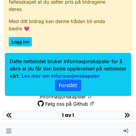
fellesskapet at du setter pris på bidragene
deres.
Med ditt bidrag kan denne tråden bli enda
bedre 💗
Logg inn
Dette nettstedet bruker informasjonskapsler for å
Data.norge.no
Kontakt oss
sikre at du får den beste opplevelsen på nettstedet
Samtykke og brukervilkår
vårt.
Les mer om informasjonskapsler
Tilgjengelighetserklæring
Forstått!
Personvernerklæring
Informasjonskapsler
Følg oss på Github
1 av 1