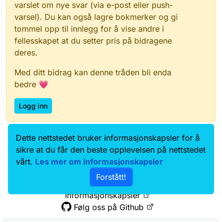
varslet om nye svar (via e-post eller push-
varsel). Du kan også lagre bokmerker og gi
tommel opp til innlegg for å vise andre i
fellesskapet at du setter pris på bidragene
deres.
Med ditt bidrag kan denne tråden bli enda
bedre 💗
Logg inn
Dette nettstedet bruker informasjonskapsler for å
Data.norge.no
Kontakt oss
sikre at du får den beste opplevelsen på nettstedet
Samtykke og brukervilkår
vårt.
Les mer om informasjonskapsler
Tilgjengelighetserklæring
Forstått!
Personvernerklæring
Informasjonskapsler
Følg oss på Github