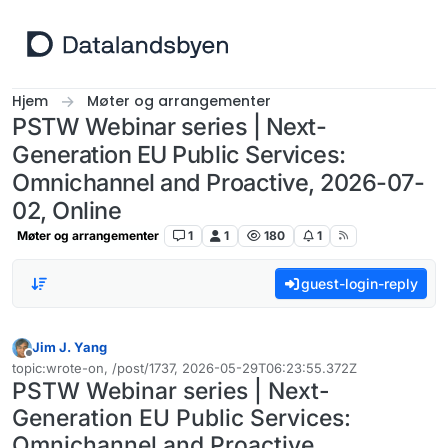
Hopp til innhold
Hjem
Møter og arrangementer
PSTW Webinar series | Next-
Generation EU Public Services:
Omnichannel and Proactive, 2026-07-
02, Online
Møter og arrangementer
1
1
180
1
guest-login-reply
Jim J. Yang
Frakoblet
topic:wrote-on, /post/1737, 2026-05-29T06:23:55.372Z
Sist endret av
PSTW Webinar series | Next-
Generation EU Public Services:
Omnichannel and Proactive